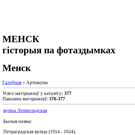
МЕНСК
гісторыя па фотаздымках
Менск
Галоўная
»
Артыкулы
Усяго матэрыялаў у каталёгу
:
377
Паказана матэрыялаў
:
376-377
вуліца Ленінградская
Былыя назвы:
Петраградская вуліца (1914 - 1924),