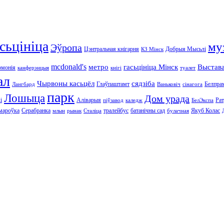
асьцініца
му
Эўропа
Цэнтральная кнігарня
Добрыя Мысьлі
КЗ Мінск
mcdonald's
метро
гасьцініца Мінск
Выстав
рмонія
канферэнцыя
кнігі
туалет
ал
Чырвоны касьцёл
сядзіба
Глаўпаштамт
Белпра
Лангбард
Ваньковіч
сінагога
парк
Лошыца
Дом урада
і
Аліварыя
Ра
піўзавод
каледж
БелЭкспа
мароўка
Серабранка
тралейбус
батанічны сад
Якуб Колас
млын
рынак
Сталіца
булачная