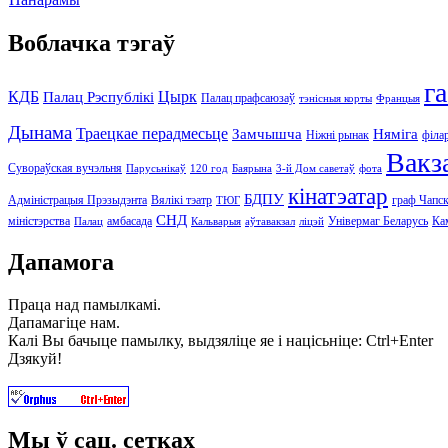
Воблачка тэгаў
г
КДБ
Цырк
Палац Рэспублікі
Палац прафсаюзаў
тэнісныя корты
Францыя
Дынама
Траецкае перадмесьце
Замчышча
Няміга
Ніжні рынак
філа
Вакз
Сувораўская вучэльня
Парусьнікаў
120 год
Баярына
3-й Дом саветаў
фота
кінатэатар
БДПУ
Адміністрацыя Прэзыдэнта
Вялікі тэатр
граф Чапск
ТЮГ
СНД
міністэрства
амбасада
Універмаг Беларусь
Ка
Палац
Кальварыя
аўтавакзал
ліцэй
Дапамога
Праца над памылкамі.
Дапамагіце нам.
Калі Вы бачыце памылку, выдзяліце яе і націсьніце: Ctrl+Enter
Дзякуй!
Мы ў сац. сетках