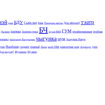
зэй
тэатр
БДУ
Сьвіслач
банк
Дом афіцэраў
рака
Папараць кветка
БЧ
ГУМ
а
царква
Залатая горка
перайменаваньне
вербная
Калінін
музэй ВАВ
чыгунка
цум
мпраект
Акадэмія Навук
кінатэатар Кастрычнік
Нацбанк
туша
стадыён
трамвай
канцэртная заля
дэпо
Ленін
штаб ПВА
Аэрапорт
Дом мадэляў
Журавінка
Мулявін