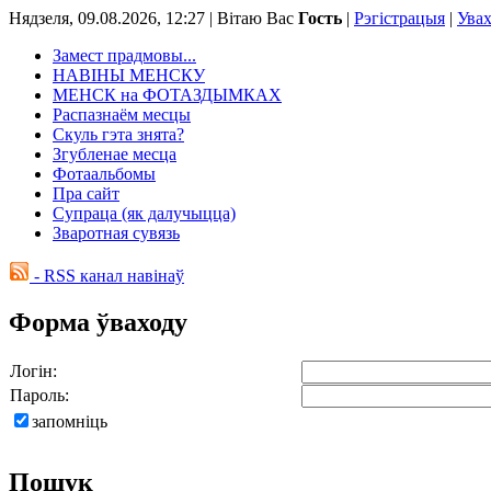
Нядзеля, 09.08.2026, 12:27 |
Вітаю Вас
Гость
|
Рэгістрацыя
|
Ува
Замест прадмовы...
НАВІНЫ МЕНСКУ
МЕНСК на ФОТАЗДЫМКАХ
Распазнаём месцы
Скуль гэта знята?
Згубленае месца
Фотаальбомы
Пра сайт
Супраца (як далучыцца)
Зваротная сувязь
- RSS канал навінаў
Форма ўваходу
Логін:
Пароль:
запомніць
Пошук