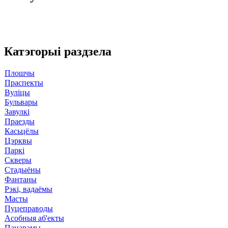
Катэгорыі раздзела
Плошчы
Праспекты
Вуліцы
Бульвары
Завулкі
Праезды
Касьцёлы
Цэрквы
Паркі
Скверы
Стадыёны
Фантаны
Рэкі, вадаёмы
Масты
Пуцеправоды
Асобныя аб'екты
Панарамы