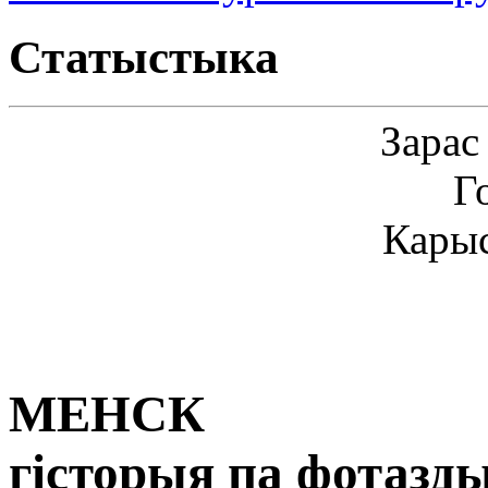
Статыстыка
Зарас
Г
Карыс
МЕНСК
гісторыя па фотазд