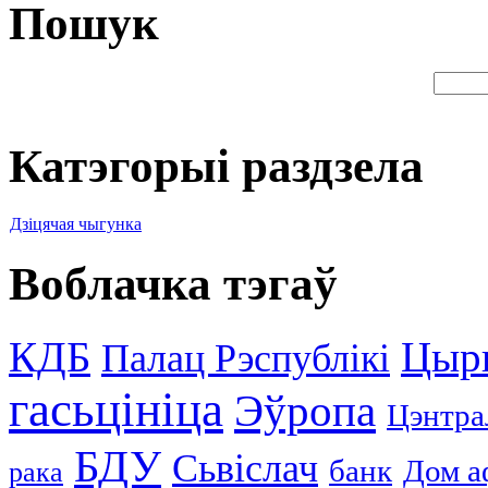
Пошук
Катэгорыі раздзела
Дзіцячая чыгунка
Воблачка тэгаў
КДБ
Цыр
Палац Рэспублікі
гасьцініца
Эўропа
Цэнтра
БДУ
Сьвіслач
банк
Дом а
рака