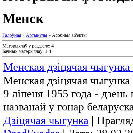
Менск
Галоўная
»
Артыкулы
» Асобныя аб'екты
Матэрыялаў у раздзеле
:
4
Бачных матэрыялаў
:
1-4
Менская дзіцячая чыгунка 
Менская дзіцячая чыгунка 
9 ліпеня 1955 года - дзен
названай у гонар беларуск
Дзіцячая чыгунка
| Прагляд