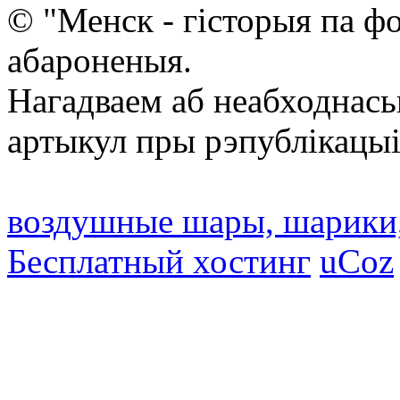
© "Менск - гісторыя па ф
абароненыя.
Нагадваем аб неабходнась
артыкул пры рэпублікацыі
воздушные шары, шарики
Бесплатный хостинг
uCoz