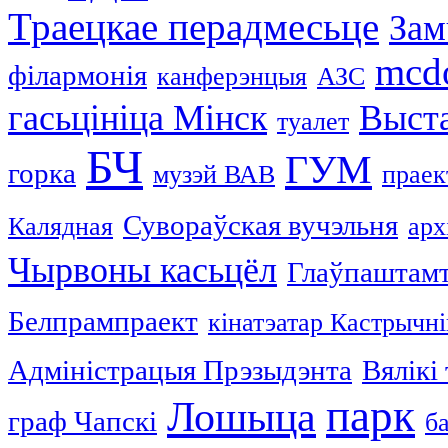
Траецкае перадмесьце
За
mcdo
філармонія
канферэнцыя
АЗС
гасьцініца Мінск
Выст
туалет
БЧ
ГУМ
горка
музэй ВАВ
праек
Сувораўская вучэльня
Калядная
арх
Чырвоны касьцёл
Глаўпаштам
Белпрампраект
кінатэатар Кастрычні
Адміністрацыя Прэзыдэнта
Вялікі
парк
Лошыца
граф Чапскі
б