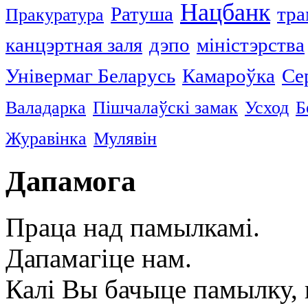
Нацбанк
Ратуша
тра
Пракуратура
канцэртная заля
дэпо
міністэрства
Універмаг Беларусь
Камароўка
Се
Валадарка
Пішчалаўскі замак
Усход
Б
Журавінка
Мулявін
Дапамога
Праца над памылкамі.
Дапамагіце нам.
Калі Вы бачыце памылку, в