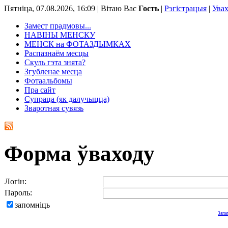
Пятніца, 07.08.2026, 16:09 |
Вітаю Вас
Гость
|
Рэгістрацыя
|
Ува
Замест прадмовы...
НАВІНЫ МЕНСКУ
МЕНСК на ФОТАЗДЫМКАХ
Распазнаём месцы
Скуль гэта знята?
Згубленае месца
Фотаальбомы
Пра сайт
Супраца (як далучыцца)
Зваротная сувязь
Форма ўваходу
Логін:
Пароль:
запомніць
Запа