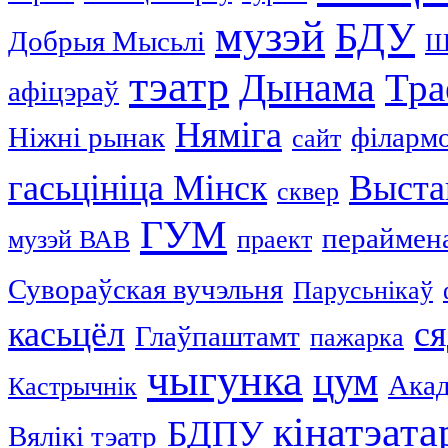
музэй
БДУ
Добрыя Мысьлі
Ш
тэатр
Дынама
Тра
афіцэраў
Няміга
Ніжні рынак
філарм
сайт
гасьцініца Мінск
Выста
сквер
ГУМ
пераймен
музэй ВАВ
праект
Сувораўская вучэльня
Парусьнікаў
касьцёл
ся
Глаўпаштамт
пажарка
чыгунка
цум
Акад
Кастрычнік
кінатэата
БДПУ
Вялікі тэатр