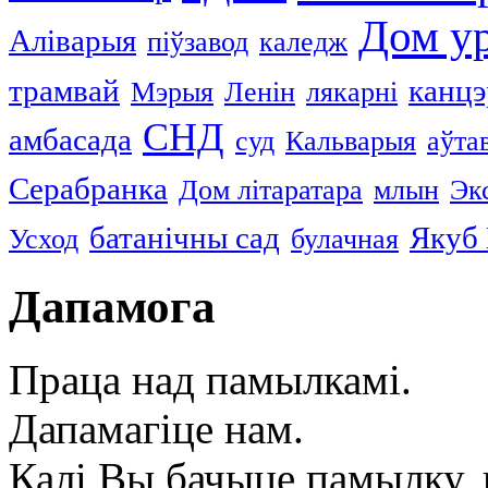
Дом у
Аліварыя
піўзавод
каледж
трамвай
канцэ
Мэрыя
Ленін
лякарні
СНД
амбасада
суд
Кальварыя
аўта
Серабранка
Дом літаратара
млын
Эк
батанічны сад
Якуб 
Усход
булачная
Дапамога
Праца над памылкамі.
Дапамагіце нам.
Калі Вы бачыце памылку, в