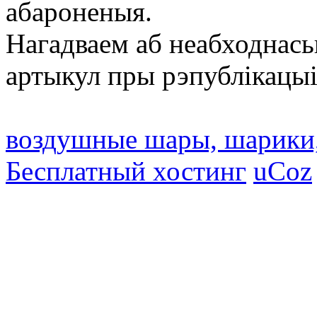
абароненыя.
Нагадваем аб неабходнась
артыкул пры рэпублікацыі
воздушные шары, шарики
Бесплатный хостинг
uCoz