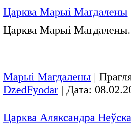
Царква Марыі Магдалены
Царква Марыі Магдалены.
Марыі Магдалены
| Прагля
DzedFyodar
| Дата:
08.02.2
Царква Аляксандра Неўска