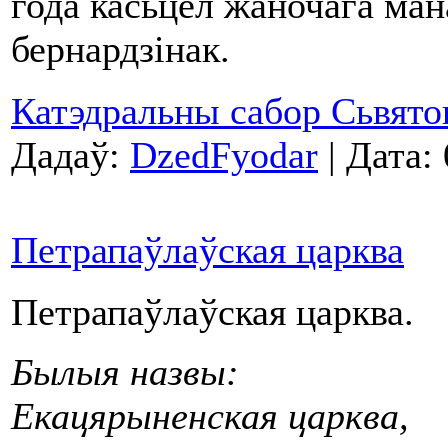
года касьцёл жаночага ма
бернардзінак.
Катэдральны сабор Сьвято
Дадаў:
DzedFyodar
| Дата:
Петрапаўлаўская царква
Петрапаўлаўская царква.
Былыя назвы:
Екацярыненская царква,