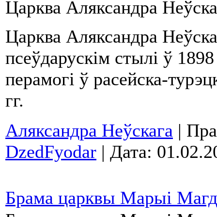
Царква Аляксандра Неўска
Царква Аляксандра Неўска
псеўдарускім стылі ў 1898 
перамогі ў расейска-турэц
гг.
Аляксандра Неўскага
| Пра
DzedFyodar
| Дата:
01.02.2
Брама царквы Марыі Маг