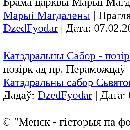
Брама царквы Марыі Маг
Марыі Магдалены
| Прагля
DzedFyodar
| Дата:
07.02.2
Катэдральны Сабор - позі
позірк ад пр. Пераможцаў
Катэдральны сабор Сьвято
Дадаў:
DzedFyodar
| Дата:
© "Менск - гісторыя па ф