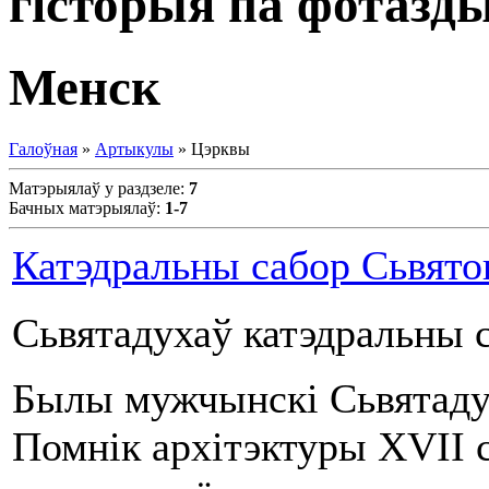
гісторыя па фотазд
Менск
Галоўная
»
Артыкулы
» Цэрквы
Матэрыялаў у раздзеле
:
7
Бачных матэрыялаў
:
1-7
Катэдральны сабор Сьвято
Сьвятадухаў катэдральны 
Былы мужчынскі Сьвятаду
Помнік архітэктуры XVII с