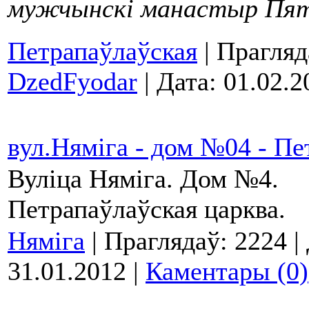
мужчынскі манастыр Пят
Петрапаўлаўская
| Прагляд
DzedFyodar
| Дата:
01.02.2
вул.Няміга - дом №04 - Пе
Вуліца Няміга. Дом №4.
Петрапаўлаўская царква.
Няміга
| Праглядаў: 2224 |
31.01.2012
|
Каментары (0)