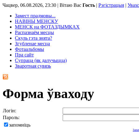
Чацвер, 06.08.2026, 23:30 |
Вітаю Вас
Гость
|
Рэгістрацыя
|
Увах
Замест прадмовы...
НАВІНЫ МЕНСКУ
МЕНСК на ФОТАЗДЫМКАХ
Распазнаём месцы
Скуль гэта знята?
Згубленае месца
Фотаальбомы
Пра сайт
Супраца (як далучыцца)
Зваротная сувязь
Форма ўваходу
Логін:
Пароль:
запомніць
Запа