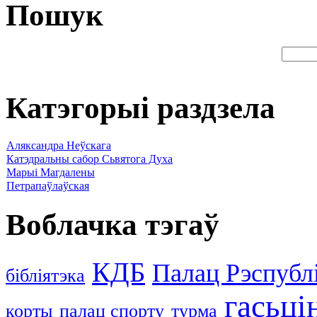
Пошук
Катэгорыі раздзела
Аляксандра Неўскага
Катэдральны сабор Сьвятога Духа
Марыі Магдалены
Петрапаўлаўская
Воблачка тэгаў
КДБ
Палац Рэспублі
бібліятэка
гасьці
корты
палац спорту
турма