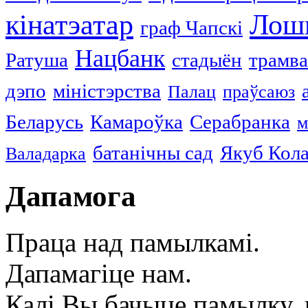
кінатэатар
Лош
граф Чапскі
Нацбанк
Ратуша
стадыён
трамв
дэпо
міністэрства
Палац
праўсаюз
Беларусь
Камароўка
Серабранка
м
батанічны сад
Якуб Кол
Валадарка
Дапамога
Праца над памылкамі.
Дапамагіце нам.
Калі Вы бачыце памылку, в