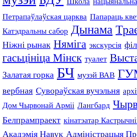
Школа
нацыянальна
Петрапаўлаўская царква
Папараць кве
Дынама
Тра
Катэдральны сабор
Няміга
Ніжні рынак
фі
экскурсія
гасьцініца Мінск
Выст
туалет
БЧ
ГУ
Залатая горка
музэй ВАВ
вербная
Сувораўская вучэльня
арх
Чырв
Дом Чырвонай Арміі
Лангбард
Белпрампраект
кінатэатар Кастрычні
Акадэмія Навук
Адміністрацыя Пр