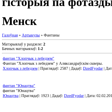
гісторыя па фотазд
Менск
Галоўная
»
Артыкулы
» Фантаны
Матэрыялаў у раздзеле
:
2
Бачных матэрыялаў
:
1-2
фантан "Хлопчык з лебедзем"
Фантан "Хлопчык з лебедзем" у Аляксандраўскім скверы.
Хлопчык з лебедзем
| Праглядаў: 2587 | Дадаў:
DzedFyodar
| Дат
фантан "Юнацтва"
фантан "Юнацтва"
Юнацтва
| Праглядаў: 1923 | Дадаў:
DzedFyodar
| Дата:
02.02.20