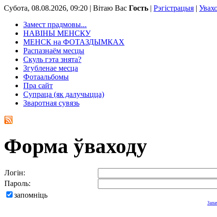
Субота, 08.08.2026, 09:20 |
Вітаю Вас
Гость
|
Рэгістрацыя
|
Увах
Замест прадмовы...
НАВІНЫ МЕНСКУ
МЕНСК на ФОТАЗДЫМКАХ
Распазнаём месцы
Скуль гэта знята?
Згубленае месца
Фотаальбомы
Пра сайт
Супраца (як далучыцца)
Зваротная сувязь
Форма ўваходу
Логін:
Пароль:
запомніць
Запа