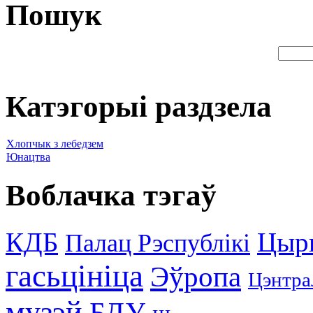
Пошук
Катэгорыі раздзела
Хлопчык з лебедзем
Юнацтва
Воблачка тэгаў
КДБ
Цыр
Палац Рэспублікі
гасьцініца
Эўропа
Цэнтра
музэй
БДУ