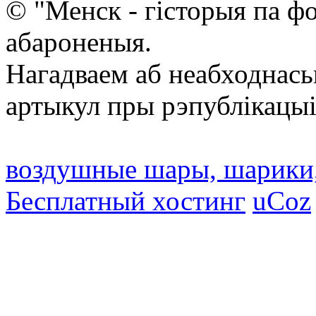
© "Менск - гісторыя па ф
абароненыя.
Нагадваем аб неабходнась
артыкул пры рэпублікацыі
воздушные шары, шарики
Бесплатный хостинг
uCoz