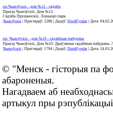
пр.Чыжэўскіх - дом №12 - сядзіба
Праезд Чыжэўскіх. Дом №12.
Сядзіба Прушынскіх. Лошыцкі парк.
Чыжэўскіх
| Праглядаў: 2286 | Дадаў:
DzedFyodar
| Дата:
04.02.2
пр. Чыжэўскіх - дом №10 - сядзібныя пабудовы
Праезд Чыжэўскіх. Дом №10. Драўляныя сядзібныя пабудовы. 
Чыжэўскіх
| Праглядаў: 1794 | Дадаў:
DzedFyodar
| Дата:
24.03.2
© "Менск - гісторыя па ф
абароненыя.
Нагадваем аб неабходнась
артыкул пры рэпублікацыі