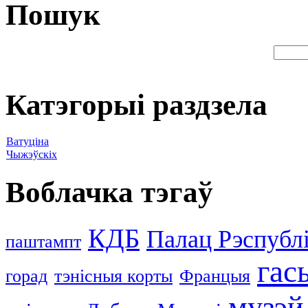
Пошук
Катэгорыі раздзела
Ватуціна
Чыжэўскіх
Воблачка тэгаў
КДБ
Палац Рэспублі
паштампт
гас
горад
тэнісныя корты
Францыя
музэй