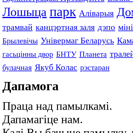
парк
Лошыца
До
Аліварыя
трамвай
канцэртная заля
дэпо
мін
Універмаг Беларусь
Кам
Брылевічы
трале
гасьцінны двор
БНТУ
Планета
Якуб Колас
булачная
рэстаран
Дапамога
Праца над памылкамі.
Дапамагіце нам.
Калі Вы бачыце памылку, в