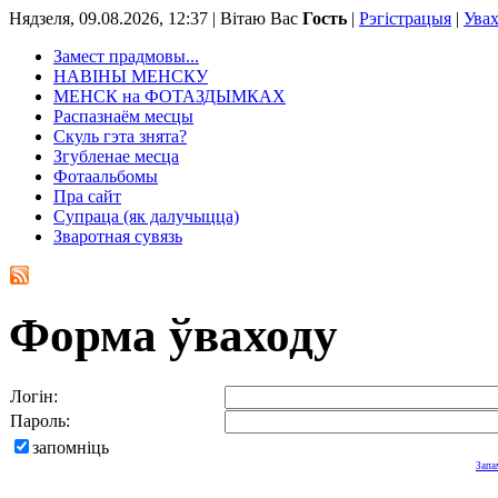
Нядзеля, 09.08.2026, 12:37 |
Вітаю Вас
Гость
|
Рэгістрацыя
|
Ува
Замест прадмовы...
НАВІНЫ МЕНСКУ
МЕНСК на ФОТАЗДЫМКАХ
Распазнаём месцы
Скуль гэта знята?
Згубленае месца
Фотаальбомы
Пра сайт
Супраца (як далучыцца)
Зваротная сувязь
Форма ўваходу
Логін:
Пароль:
запомніць
Запа