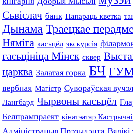
кнігарня
Добрыя Мысьлі
Сьвіслач
банк
Папараць кветка
та
Дынама
Траецкае перадм
Няміга
філармо
касьцёл
экскурсія
гасьцініца Мінск
Выста
сквер
БЧ
ГУ
царква
Залатая горка
вербная
Сувораўская вучэ
Магістр
Чырвоны касьцёл
Гла
Лангбард
Белпрампраект
кінатэатар Кастрычні
Адміністрацыя Прэзыдэнта
Вялікі