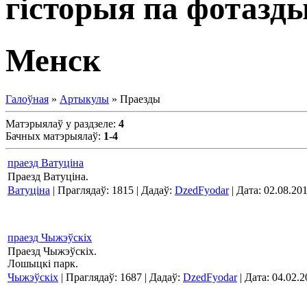
гісторыя па фотазд
Менск
Галоўная
»
Артыкулы
» Праезды
Матэрыялаў у раздзеле
:
4
Бачных матэрыялаў
:
1-4
праезд Ватуціна
Праезд Ватуціна.
Ватуціна
| Праглядаў: 1815 | Дадаў:
DzedFyodar
| Дата:
02.08.20
праезд Чыжэўскіх
Праезд Чыжэўскіх.
Лошыцкі парк.
Чыжэўскіх
| Праглядаў: 1687 | Дадаў:
DzedFyodar
| Дата:
04.02.2