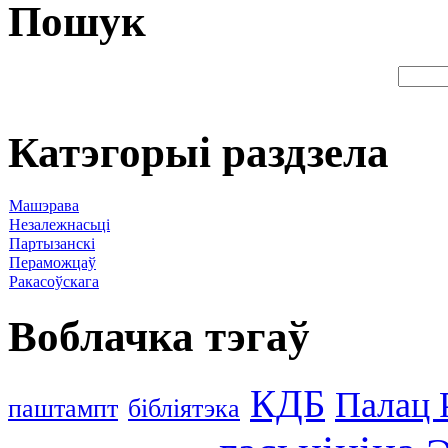
Пошук
Катэгорыі раздзела
Машэрава
Незалежнасьці
Партызанскі
Пераможцаў
Ракасоўскага
Воблачка тэгаў
КДБ
Палац 
паштампт
бібліятэка