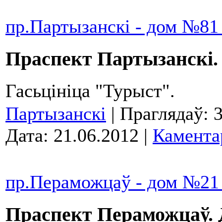
пр.Партызанскі - дом №81 
Праспект Партызанскі.
Гасьцініца "Турыст".
Партызанскі
| Праглядаў: 
Дата:
21.06.2012
|
Камента
пр.Пераможцаў - дом №21
Праспект Пераможцаў.