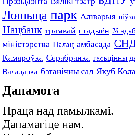
БДПУ
Прэзыдэнта
Вялікі тэатр
у
парк
Лошыца
Аліварыя
піўз
Нацбанк
трамвай
стадыён
Усадь
СН
міністэрства
амбасада
Палац
Камароўка
Серабранка
гасьцінны д
батанічны сад
Якуб Кол
Валадарка
Дапамога
Праца над памылкамі.
Дапамагіце нам.