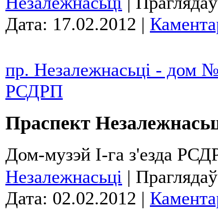
Незалежнасьці
| Праглядаў
Дата:
17.02.2012
|
Камента
пр. Незалежнасьці - дом №3
РСДРП
Праспект Незалежнасьц
Дом-музэй І-га з'езда РСД
Незалежнасьці
| Праглядаў
Дата:
02.02.2012
|
Камента