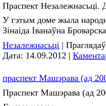
Праспект Незалежнасьці.
У гэтым доме жыла народ
Зінаіда Іванаўна Броварска
Незалежнасьці
| Праглядаў
Дата:
14.09.2012
|
Камента
праспект Машэрава (ад 200
Праспект Машэрава (ад 200