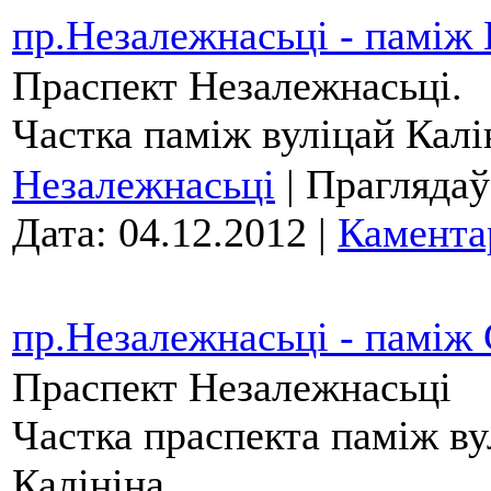
пр.Незалежнасьці - паміж 
Праспект Незалежнасьці.
Частка паміж вуліцай Калін
Незалежнасьці
| Праглядаў
Дата:
04.12.2012
|
Камента
пр.Незалежнасьці - паміж 
Праспект Незалежнасьці
Частка праспекта паміж ву
Калініна.