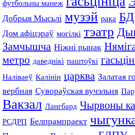
гасьцініца
Э
футбольны манеж
музэй
Б
Добрыя Мысьлі
рака
тэатр
Ды
Дом афіцэраў
могілкі
Замчышча
Няміг
Ніжні рынак
метро
гасьці
даведнікі
паштоўкі
царква
Залатая г
Наліваеў
Калінін
вербная
Сувораўская вучэльня
Пар
Вакзал
Чырвоны ка
Лангбард
чыгунк
Белпрампраект
РСДРП