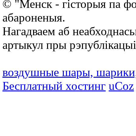
© "Менск - гісторыя па ф
абароненыя.
Нагадваем аб неабходнась
артыкул пры рэпублікацыі
воздушные шары, шарики
Бесплатный хостинг
uCoz