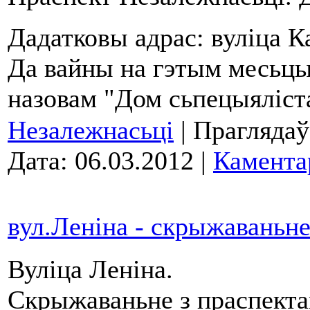
Дадатковы адрас: вуліца Ка
Да вайны на гэтым месьцы
назовам "Дом сьпецыяліст
Незалежнасьці
| Праглядаў
Дата:
06.03.2012
|
Камента
вул.Леніна - скрыжаваньне
Вуліца Леніна.
Скрыжаваньне з праспекта