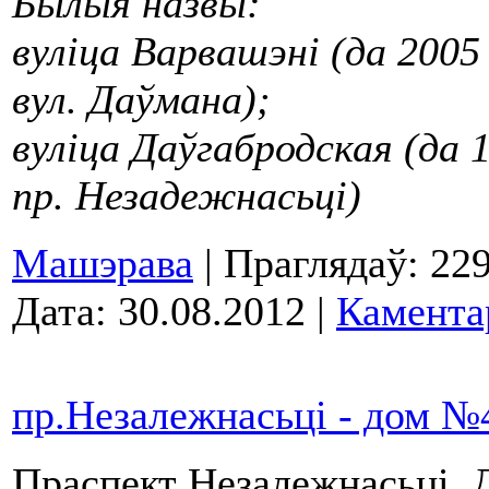
Былыя назвы:
вуліца Варвашэні (да 2005
вул. Даўмана);
вуліца Даўгабродская (да 
пр. Незадежнасьці)
Машэрава
| Праглядаў: 229
Дата:
30.08.2012
|
Камента
пр.Незалежнасьці - дом №
Праспект Незалежнасьці.