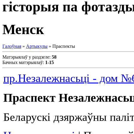
гісторыя па фотазд
Менск
Галоўная
»
Артыкулы
» Праспекты
Матэрыялаў у раздзеле
:
58
Бачных матэрыялаў
:
1-15
пр.Незалежнасьці - дом №6
Праспект Незалежнасьц
Беларускі дзяржаўны паліт