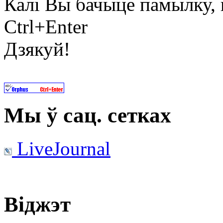
Калі Вы бачыце памылку, в
Ctrl+Enter
Дзякуй!
Мы ў сац. сетках
LiveJournal
Віджэт