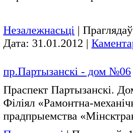
Незалежнасьці
| Праглядаў
Дата:
31.01.2012
|
Камента
пр.Партызанскі - дом №06
Праспект Партызанскі. До
Філіял «Рамонтна-механіч
прадпрыемства «Мінсктра