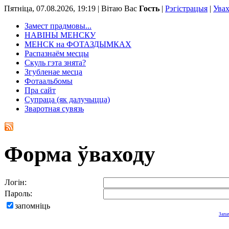
Пятніца, 07.08.2026, 19:19 |
Вітаю Вас
Гость
|
Рэгістрацыя
|
Ува
Замест прадмовы...
НАВІНЫ МЕНСКУ
МЕНСК на ФОТАЗДЫМКАХ
Распазнаём месцы
Скуль гэта знята?
Згубленае месца
Фотаальбомы
Пра сайт
Супраца (як далучыцца)
Зваротная сувязь
Форма ўваходу
Логін:
Пароль:
запомніць
Запа