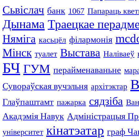
Сьвіслач
банк
1067
Папараць квет
Дынама
Траецкае перадм
mcdo
Няміга
філармонія
касьцёл
Мінск
Выстава
туалет
Наліваеў
БЧ
ГУМ
перайменаваньне
мар
В
Сувораўская вучэльня
архітэктар
сядзіба
Глаўпаштамт
пажарка
Ван
Акадэмія Навук
Адміністрацыя Пр
кінатэатар
граф Ча
університет