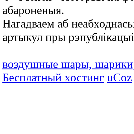
абароненыя.
Нагадваем аб неабходнась
артыкул пры рэпублікацыі
воздушные шары, шарики
Бесплатный хостинг
uCoz