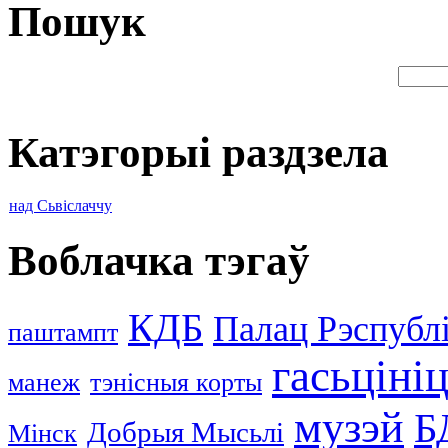
Пошук
Катэгорыі раздзела
над Сьвіслаччу
Воблачка тэгаў
КДБ
Палац Рэспублі
паштампт
гасьціні
манеж
тэнісныя корты
музэй
Б
Добрыя Мысьлі
Мінск