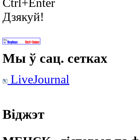
Ctrl+Enter
Дзякуй!
Мы ў сац. сетках
LiveJournal
Віджэт