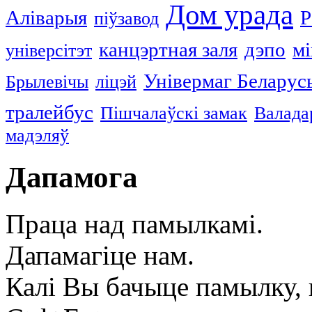
Дом урада
Аліварыя
Р
піўзавод
канцэртная заля
дэпо
мі
універсітэт
Універмаг Беларус
Брылевічы
ліцэй
тралейбус
Пішчалаўскі замак
Валада
мадэляў
Дапамога
Праца над памылкамі.
Дапамагіце нам.
Калі Вы бачыце памылку, в