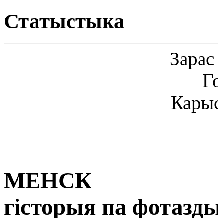
Статыстыка
Зарас
Г
Карыс
МЕНСК
гісторыя па фотазд