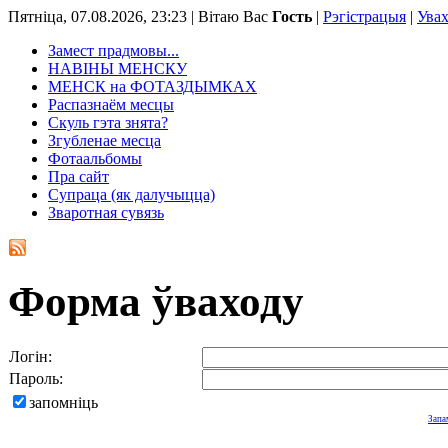
Пятніца, 07.08.2026, 23:23 |
Вітаю Вас
Гость
|
Рэгістрацыя
|
Ува
Замест прадмовы...
НАВІНЫ МЕНСКУ
МЕНСК на ФОТАЗДЫМКАХ
Распазнаём месцы
Скуль гэта знята?
Згубленае месца
Фотаальбомы
Пра сайт
Супраца (як далучыцца)
Зваротная сувязь
Форма ўваходу
Логін:
Пароль:
запомніць
Запа