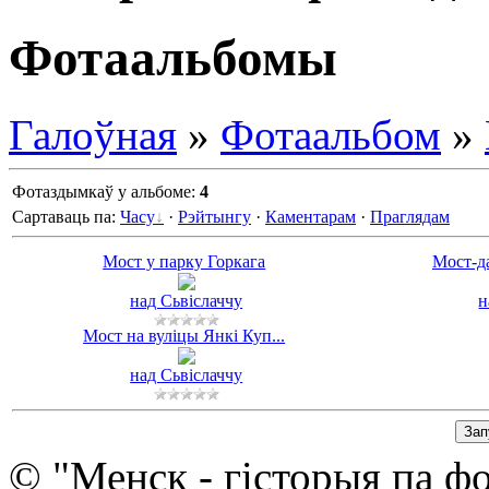
Фотаальбомы
Галоўная
»
Фотаальбом
»
Фотаздымкаў у альбоме
:
4
Сартаваць па
:
Часу
·
Рэйтынгу
·
Каментарам
·
Праглядам
Мост у парку Горкага
Мост-да
над Сьвіслаччу
н
Мост на вуліцы Янкі Куп...
над Сьвіслаччу
© "Менск - гісторыя па ф