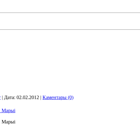
r
| Дата:
02.02.2012
|
Каментары (0)
ы Марыі
ы Марыі