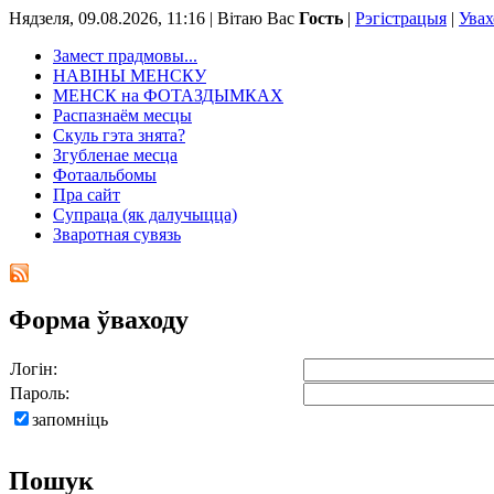
Нядзеля, 09.08.2026, 11:16 |
Вітаю Вас
Гость
|
Рэгістрацыя
|
Увах
Замест прадмовы...
НАВІНЫ МЕНСКУ
МЕНСК на ФОТАЗДЫМКАХ
Распазнаём месцы
Скуль гэта знята?
Згубленае месца
Фотаальбомы
Пра сайт
Супраца (як далучыцца)
Зваротная сувязь
Форма ўваходу
Логін:
Пароль:
запомніць
Пошук