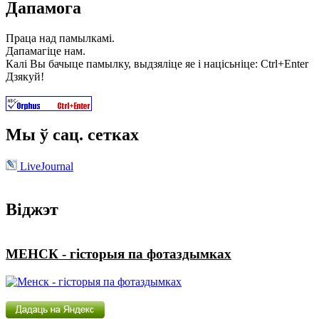
Дапамога
Праца над памылкамі.
Дапамагіце нам.
Калі Вы бачыце памылку, выдзяліце яе і націсьніце: Ctrl+Enter
Дзякуй!
Мы ў сац. сетках
LiveJournal
Віджэт
МЕНСК - гісторыя па фотаздымках