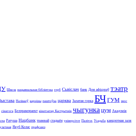
тэатр
ДУ
Сьвіслач
банк
Дом афіцэраў
Школа
нацыянальная бібліятэка
герб
БЧ
ГУМ
Выстава
царква
Залатая горка
Наліваеў
карціны
паштоўка
знос
чыгунка
цум
Белпрампраект
Акадэмія
сінагога
кінатэатар Кастрычнік
Нацбанк
Ратуша
трамвай
стадыён
канцэртная заля
спа
універсітэт
Палітэх
Усадьба
Якуб Колас
улачная
прафсаюз