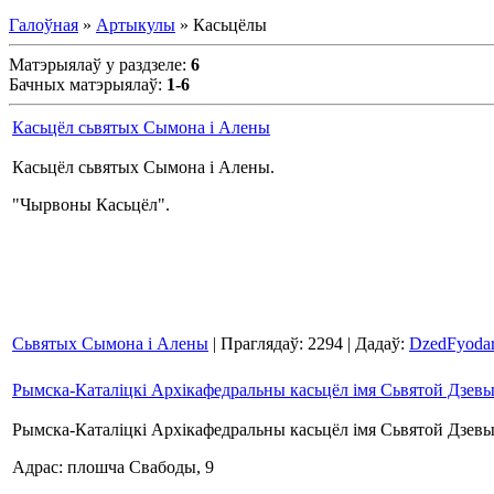
Галоўная
»
Артыкулы
» Касьцёлы
Матэрыялаў у раздзеле
:
6
Бачных матэрыялаў
:
1-6
Касьцёл сьвятых Сымона і Алены
Касьцёл сьвятых Сымона і Алены.
"Чырвоны Касьцёл".
Сьвятых Сымона і Алены
| Праглядаў: 2294 | Дадаў:
DzedFyoda
Рымска-Каталіцкі Архікафедральны касьцёл імя Сьвятой Дзев
Рымска-Каталіцкі Архікафедральны касьцёл імя Сьвятой Дзев
Адрас: плошча Свабоды, 9