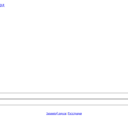
од
Запамятаў пароль
|
Рэгістрацыя