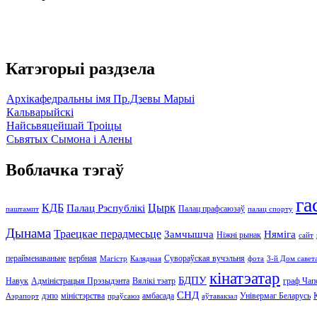
Катэгорыі раздзела
Архікафедральны імя Пр.Дзевы Марыі
Кальварыйскі
Найсьвяцейшай Троіцы
Сьвятых Сымона і Алены
Воблачка тэгаў
га
КДБ
Цырк
Палац Рэспублікі
Палац прафсаюзаў
паштампт
палац спорту
Дынама
Траецкае перадмесьце
Замчышча
Няміга
Ніжні рынак
сайт
перайменаваньне
вербная
Сувораўская вучэльня
Магістр
Калядная
фота
3-й Дом савет
кінатэатар
БДПУ
Навук
Адміністрацыя Прэзыдэнта
Вялікі тэатр
граф Чап
СНД
дэпо
міністэрства
амбасада
Універмаг Беларусь
Аэрапорт
праўсаюз
аўтавакзал