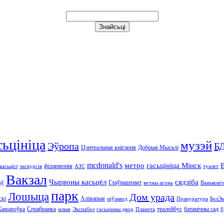
сьцініца
музэй
Эўропа
Б
Цэнтральная кнігарня
Добрыя Мысьлі
mcdonald's
метро
гасьцініца Мінск
філармонія
касьцёл
экскурсія
АЗС
туалет
Вакзал
Чырвоны касьцёл
сядзіба
Глаўпаштамт
аў
вечны агонь
Ваньковіч
парк
Лошыца
Дом урада
скі
Аліварыя
піўзавод
Пракуратура
БелЭк
Камароўка
Серабранка
тралейбус
батанічны сад
млын
Экспабел
гасьцінны двор
Планета
б