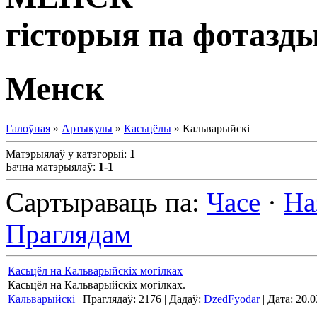
гісторыя па фотазд
Менск
Галоўная
»
Артыкулы
»
Касьцёлы
» Кальварыйскі
Матэрыялаў у катэгорыі
:
1
Бачна матэрыялаў
:
1-1
Сартыраваць па
:
Часе
·
На
Праглядам
Касьцёл на Кальварыйскіх могілках
Касьцёл на Кальварыйскіх могілках.
Кальварыйскі
| Праглядаў: 2176 | Дадаў:
DzedFyodar
| Дата:
20.0