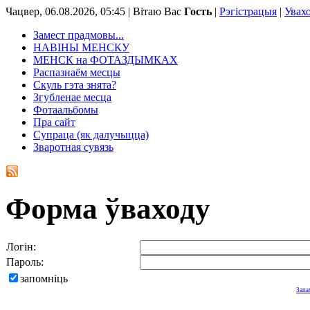
Чацвер, 06.08.2026, 05:45 |
Вітаю Вас
Гость
|
Рэгістрацыя
|
Увах
Замест прадмовы...
НАВІНЫ МЕНСКУ
МЕНСК на ФОТАЗДЫМКАХ
Распазнаём месцы
Скуль гэта знята?
Згубленае месца
Фотаальбомы
Пра сайт
Супраца (як далучыцца)
Зваротная сувязь
Форма ўваходу
Логін:
Пароль:
запомніць
Запа