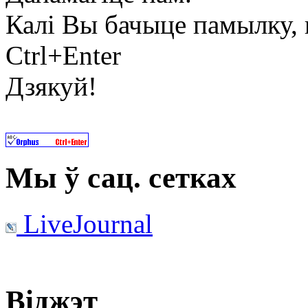
Калі Вы бачыце памылку, в
Ctrl+Enter
Дзякуй!
Мы ў сац. сетках
LiveJournal
Віджэт