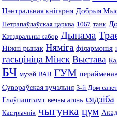
Цэнтральная кнігарня
Добрыя Мыс
До
Петрапаўлаўская царква
1067
танк
Дынама
Тра
Катэдральны сабор
Няміга
Ніжні рынак
філармонія
гасьцініца Мінск
Выстава
Ка
БЧ
ГУМ
пераймена
музэй ВАВ
Сувораўская вучэльня
3-й Дом саве
сядзіба
Глаўпаштамт
вечны агонь
чыгунка
цум
Акад
Кастрычнік