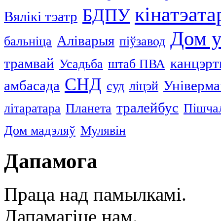
кінатэата
БДПУ
Вялікі тэатр
Дом у
Аліварыя
бальніца
піўзавод
трамвай
канцэрт
Усадьба
штаб ПВА
СНД
амбасада
Універма
суд
ліцэй
тралейбус
літаратара
Планета
Пішчал
Дом мадэляў
Мулявін
Дапамога
Праца над памылкамі.
Дапамагіце нам.