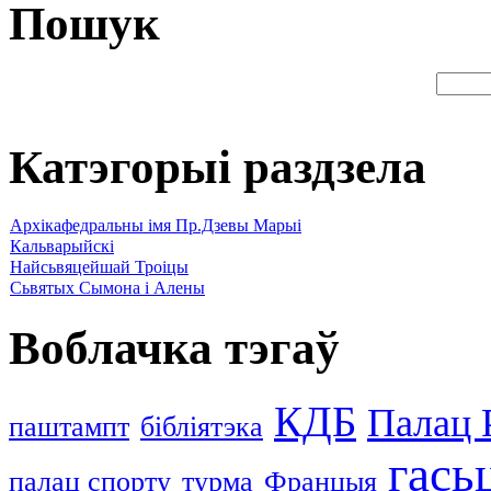
Пошук
Катэгорыі раздзела
Архікафедральны імя Пр.Дзевы Марыі
Кальварыйскі
Найсьвяцейшай Троіцы
Сьвятых Сымона і Алены
Воблачка тэгаў
КДБ
Палац 
паштампт
бібліятэка
гась
палац спорту
турма
Францыя