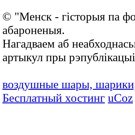
© "Менск - гісторыя па ф
абароненыя.
Нагадваем аб неабходнась
артыкул пры рэпублікацыі
воздушные шары, шарики
Бесплатный хостинг
uCoz