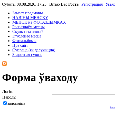
Субота, 08.08.2026, 17:23 |
Вітаю Вас
Гость
|
Рэгістрацыя
|
Увах
Замест прадмовы...
НАВІНЫ МЕНСКУ
МЕНСК на ФОТАЗДЫМКАХ
Распазнаём месцы
Скуль гэта знята?
Згубленае месца
Фотаальбомы
Пра сайт
Супраца (як далучыцца)
Зваротная сувязь
Форма ўваходу
Логін:
Пароль:
запомніць
Запа