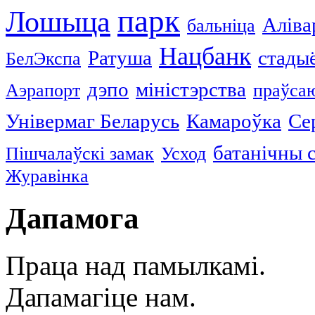
парк
Лошыца
Аліва
бальніца
Нацбанк
Ратуша
стады
БелЭкспа
дэпо
міністэрства
Аэрапорт
праўса
Універмаг Беларусь
Камароўка
Се
батанічны 
Пішчалаўскі замак
Усход
Журавінка
Дапамога
Праца над памылкамі.
Дапамагіце нам.