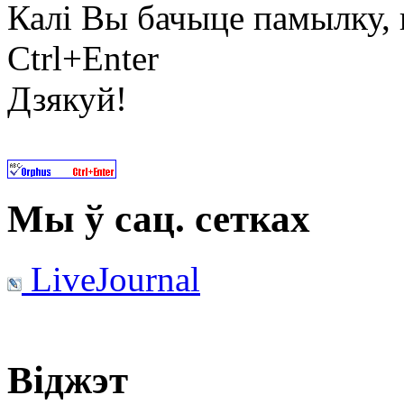
Калі Вы бачыце памылку, в
Ctrl+Enter
Дзякуй!
Мы ў сац. сетках
LiveJournal
Віджэт