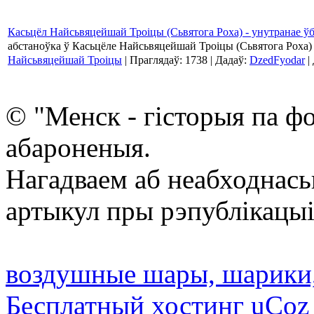
Касьцёл Найсьвяцейшай Троіцы (Сьвятога Роха) - унутранае ў
абстаноўка ў Касьцёле Найсьвяцейшай Троіцы (Сьвятога Роха)
Найсьвяцейшай Троіцы
| Праглядаў: 1738 | Дадаў:
DzedFyodar
|
© "Менск - гісторыя па ф
абароненыя.
Нагадваем аб неабходнась
артыкул пры рэпублікацыі
воздушные шары, шарики
Бесплатный хостинг
uCoz