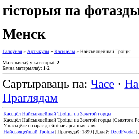
гісторыя па фотазд
Менск
Галоўная
»
Артыкулы
»
Касьцёлы
» Найсьвяцейшай Троіцы
Матэрыялаў у катэгорыі
:
2
Бачна матэрыялаў
:
1-2
Сартыраваць па
:
Часе
·
На
Праглядам
Касьцёл Найсьвяцейшай Троіцы на Залатой горцы
Касьцёл Найсьвяцейшай Троіцы на Залатой горцы (Сьвятога Ро
У касьцёле назарас дзейнічае арганная заля.
Найсьвяцейшай Троіцы
| Праглядаў: 1899 | Дадаў:
DzedFyodar
|