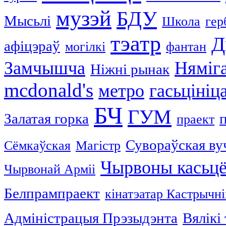
музэй
БДУ
Мысьлі
Школа
гер
тэатр
Д
афіцэраў
могілкі
фантан
Замчышча
Няміг
Ніжні рынак
mcdonald's
метро
гасьцініц
БЧ
ГУМ
Залатая горка
праект
Сувораўская ву
Сёмкаўская
Магістр
Чырвоны касьц
Чырвонай Арміі
Белпрампраект
кінатэатар Кастрычні
Адміністрацыя Прэзыдэнта
Вялікі