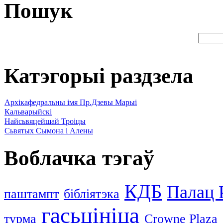
Пошук
Катэгорыі раздзела
Архікафедральны імя Пр.Дзевы Марыі
Кальварыйскі
Найсьвяцейшай Троіцы
Сьвятых Сымона і Алены
Воблачка тэгаў
КДБ
Палац 
паштампт
бібліятэка
гасьцініца
турма
Crowne Plaza