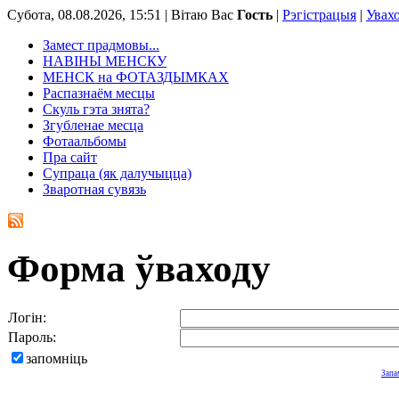
Субота, 08.08.2026, 15:51 |
Вітаю Вас
Гость
|
Рэгістрацыя
|
Увах
Замест прадмовы...
НАВІНЫ МЕНСКУ
МЕНСК на ФОТАЗДЫМКАХ
Распазнаём месцы
Скуль гэта знята?
Згубленае месца
Фотаальбомы
Пра сайт
Супраца (як далучыцца)
Зваротная сувязь
Форма ўваходу
Логін:
Пароль:
запомніць
Запа