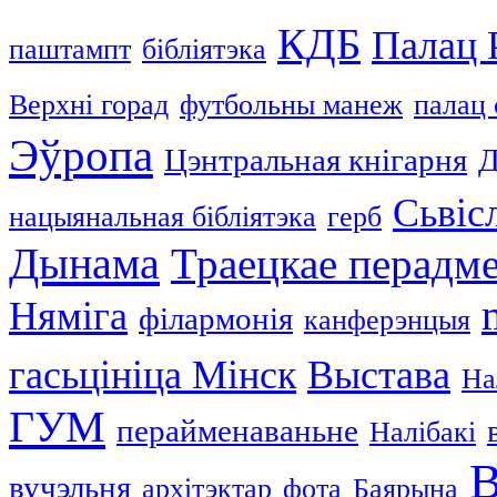
КДБ
Палац 
паштампт
бібліятэка
Верхні горад
футбольны манеж
палац 
Эўропа
Цэнтральная кнігарня
Д
Сьвіс
нацыянальная бібліятэка
герб
Дынама
Траецкае перадм
Няміга
філармонія
канферэнцыя
гасьцініца Мінск
Выстава
На
ГУМ
перайменаваньне
Налібакі
В
вучэльня
архітэктар
фота
Баярына