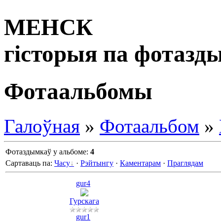
МЕНСК
гісторыя па фотазд
Фотаальбомы
Галоўная
»
Фотаальбом
»
Фотаздымкаў у альбоме
:
4
Сартаваць па
:
Часу
·
Рэйтынгу
·
Каментарам
·
Праглядам
gur4
Гурскага
gur1