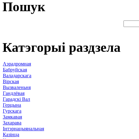
Пошук
Катэгорыі раздзела
Аэрадромная
Бабруйская
Валадарскага
Вірская
Вызваленьня
Гандлёвая
Гарадскі Вал
Герцына
Гурскага
Замкавая
Захарава
Інтэрнацыянальная
Казінца