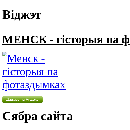
Віджэт
МЕНСК - гісторыя па 
Сябра сайта