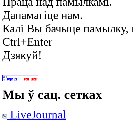
Праца над памылкамі.
Дапамагіце нам.
Калі Вы бачыце памылку, в
Ctrl+Enter
Дзякуй!
Мы ў сац. сетках
LiveJournal