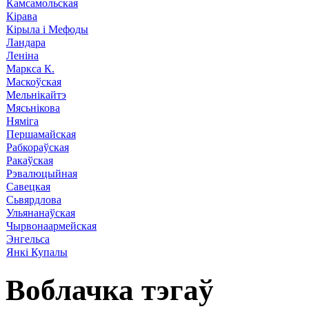
Камсамольская
Кірава
Кірыла і Мефоды
Ландара
Леніна
Маркса К.
Маскоўская
Мельнікайтэ
Мясьнікова
Няміга
Першамайская
Рабкораўская
Ракаўская
Рэвалюцыйная
Савецкая
Сьвярдлова
Ульянанаўская
Чырвонаармейская
Энгельса
Янкі Купалы
Воблачка тэгаў