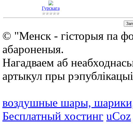
Гурскага
© "Менск - гісторыя па ф
абароненыя.
Нагадваем аб неабходнась
артыкул пры рэпублікацыі
воздушные шары, шарики
Бесплатный хостинг
uCoz