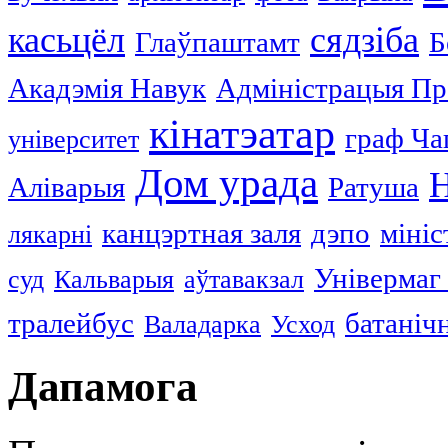
касьцёл
сядзіба
Глаўпаштамт
Б
Акадэмія Навук
Адміністрацыя Пр
кінатэатар
граф Ча
університет
Дом урада
Н
Аліварыя
Ратуша
канцэртная заля
дэпо
мініс
лякарні
Універмаг
суд
Кальварыя
аўтавакзал
тралейбус
батаніч
Валадарка
Усход
Дапамога