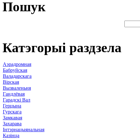
Пошук
Катэгорыі раздзела
Аэрадромная
Бабруйская
Валадарскага
Вірская
Вызваленьня
Гандлёвая
Гарадскі Вал
Герцына
Гурскага
Замкавая
Захарава
Інтэрнацыянальная
Казінца