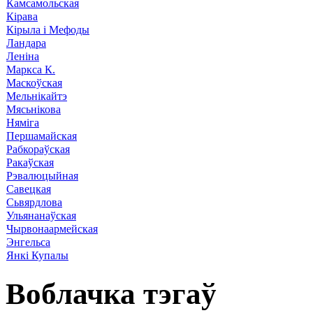
Камсамольская
Кірава
Кірыла і Мефоды
Ландара
Леніна
Маркса К.
Маскоўская
Мельнікайтэ
Мясьнікова
Няміга
Першамайская
Рабкораўская
Ракаўская
Рэвалюцыйная
Савецкая
Сьвярдлова
Ульянанаўская
Чырвонаармейская
Энгельса
Янкі Купалы
Воблачка тэгаў