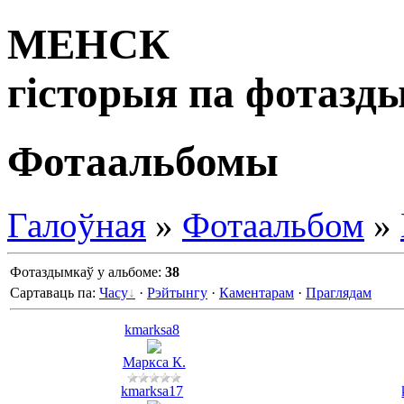
МЕНСК
гісторыя па фотазд
Фотаальбомы
Галоўная
»
Фотаальбом
»
Фотаздымкаў у альбоме
:
38
Сартаваць па
:
Часу
·
Рэйтынгу
·
Каментарам
·
Праглядам
kmarksa8
Маркса К.
kmarksa17