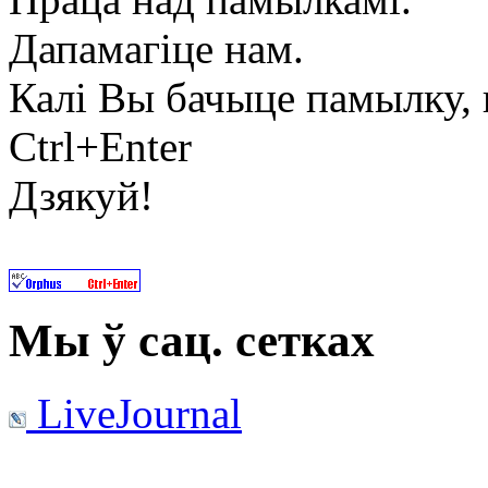
Дапамагіце нам.
Калі Вы бачыце памылку, в
Ctrl+Enter
Дзякуй!
Мы ў сац. сетках
LiveJournal