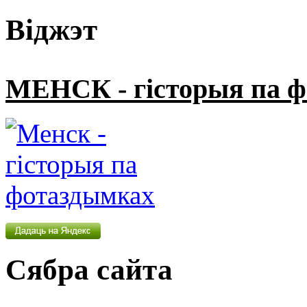
Віджэт
МЕНСК - гісторыя па 
Сябра сайта