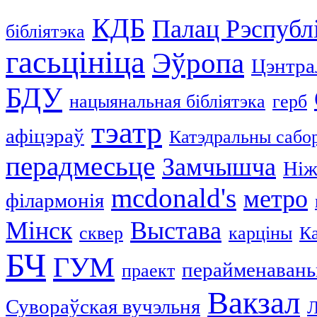
КДБ
Палац Рэспублі
бібліятэка
гасьцініца
Эўропа
Цэнтра
БДУ
нацыянальная бібліятэка
герб
тэатр
афіцэраў
Катэдральны сабо
перадмесьце
Замчышча
Ніж
mcdonald's
метро
філармонія
Мінск
Выстава
сквер
карціны
Ка
БЧ
ГУМ
перайменавань
праект
Вакзал
Сувораўская вучэльня
Л