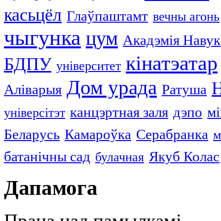
касьцёл
Глаўпаштамт
вечны агонь
чыгунка
цум
Акадэмія Навук
кінатэатар
БДПУ
університет
Дом урада
Н
Аліварыя
Ратуша
канцэртная заля
дэпо
мі
універсітэт
Беларусь
Камароўка
Серабранка
м
батанічны сад
Якуб Колас
булачная
Дапамога
Праца над памылкамі.