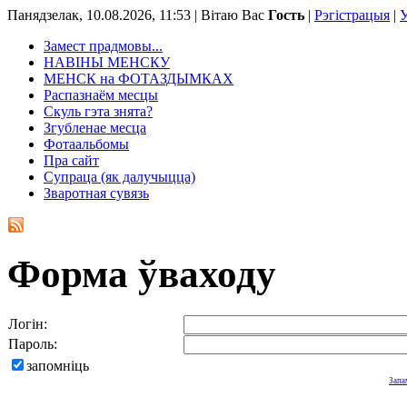
Панядзелак, 10.08.2026, 11:53 |
Вітаю Вас
Гость
|
Рэгістрацыя
|
У
Замест прадмовы...
НАВІНЫ МЕНСКУ
МЕНСК на ФОТАЗДЫМКАХ
Распазнаём месцы
Скуль гэта знята?
Згубленае месца
Фотаальбомы
Пра сайт
Супраца (як далучыцца)
Зваротная сувязь
Форма ўваходу
Логін:
Пароль:
запомніць
Запа