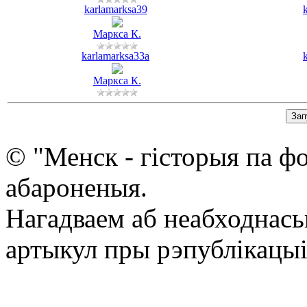
karlamarksa39
Маркса К.
karlamarksa33a
Маркса К.
© "Менск - гісторыя па ф
абароненыя.
Нагадваем аб неабходнась
артыкул пры рэпублікацыі