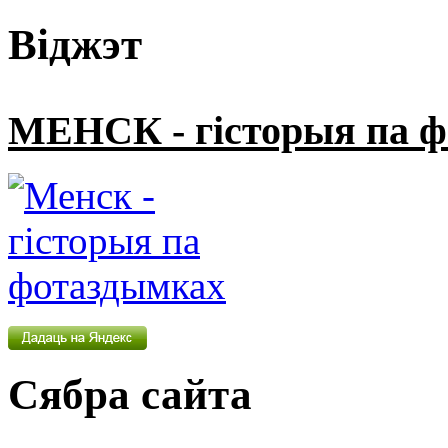
Віджэт
МЕНСК - гісторыя па 
Сябра сайта