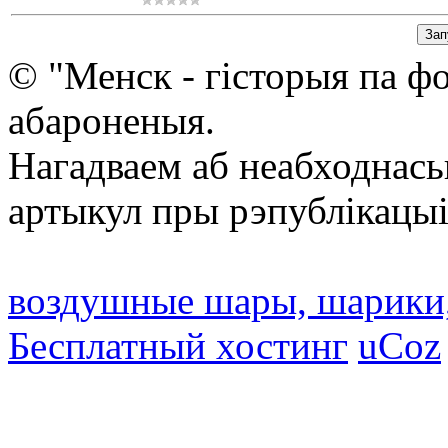
© "Менск - гісторыя па ф
абароненыя.
Нагадваем аб неабходнась
артыкул пры рэпублікацыі
воздушные шары, шарики
Бесплатный хостинг
uCoz