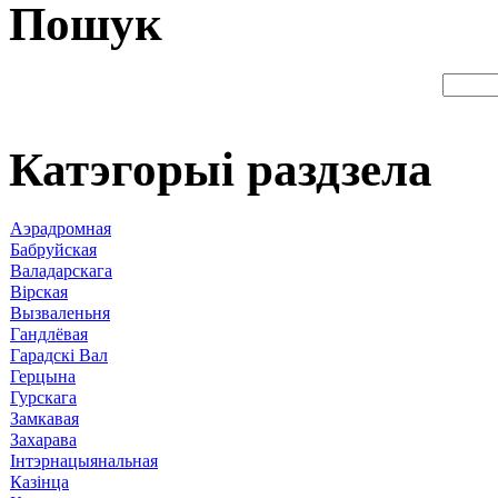
Пошук
Катэгорыі раздзела
Аэрадромная
Бабруйская
Валадарскага
Вірская
Вызваленьня
Гандлёвая
Гарадскі Вал
Герцына
Гурскага
Замкавая
Захарава
Інтэрнацыянальная
Казінца