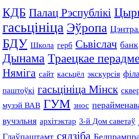
КДБ
Цыр
Палац Рэспублікі
гасьцініца
Эўропа
Цэнтра
БДУ
Сьвіслач
банк
Школа
герб
Дынама
Траецкае перадм
Няміга
філ
сайт
касьцёл
экскурсія
гасьцініца Мінск
паштоўкі
скве
ГУМ
перайменав
музэй ВАВ
знос
вучэльня
архітэктар
3-й Дом саветаў
сядзіба
Глаўпаштамт
Белпрампр