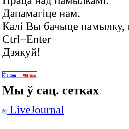
Праца над памылкамі.
Дапамагіце нам.
Калі Вы бачыце памылку, в
Ctrl+Enter
Дзякуй!
Мы ў сац. сетках
LiveJournal