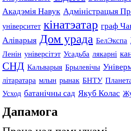
Акадэмія Навук
Адміністрацыя Пр
кінатэатар
граф Ча
університет
Дом урада
Аліварыя
БелЭкспа
ка
Ленін
універсітэт
Усадьба
лякарні
СНД
Універ
Кальварыя
Брылевічы
літаратара
млын
рынак
БНТУ
Планет
батанічны сад
Якуб Колас
Усход
Жу
Дапамога