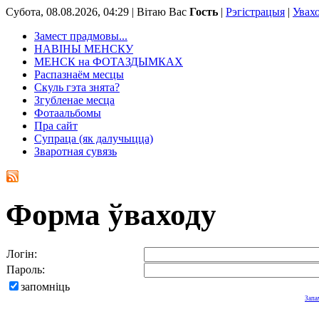
Субота, 08.08.2026, 04:29 |
Вітаю Вас
Гость
|
Рэгістрацыя
|
Увах
Замест прадмовы...
НАВІНЫ МЕНСКУ
МЕНСК на ФОТАЗДЫМКАХ
Распазнаём месцы
Скуль гэта знята?
Згубленае месца
Фотаальбомы
Пра сайт
Супраца (як далучыцца)
Зваротная сувязь
Форма ўваходу
Логін:
Пароль:
запомніць
Запа