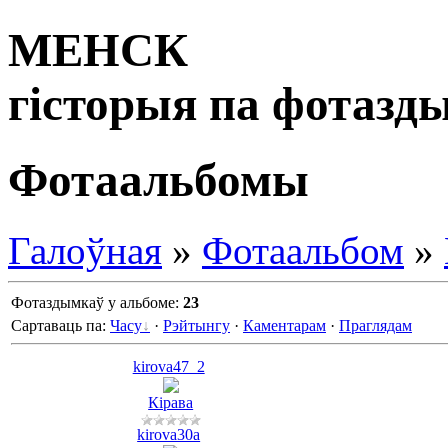
МЕНСК
гісторыя па фотазд
Фотаальбомы
Галоўная
»
Фотаальбом
»
Фотаздымкаў у альбоме
:
23
Сартаваць па
:
Часу
·
Рэйтынгу
·
Каментарам
·
Праглядам
kirova47_2
Кірава
kirova30a