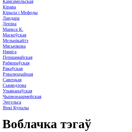
Камсамольская
Кірава
Кірыла і Мефоды
Ландара
Леніна
Маркса К.
Маскоўская
Мельнікайтэ
Мясьнікова
Няміга
Першамайская
Рабкораўская
Ракаўская
Рэвалюцыйная
Савецкая
Сьвярдлова
Ульянанаўская
Чырвонаармейская
Энгельса
Янкі Купалы
Воблачка тэгаў