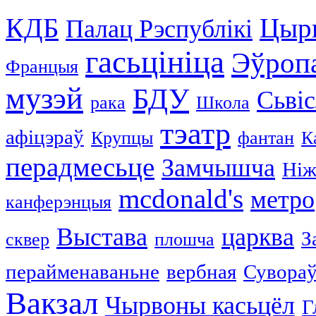
КДБ
Цыр
Палац Рэспублікі
гасьцініца
Эўроп
Францыя
музэй
БДУ
Сьвіс
рака
Школа
тэатр
афіцэраў
Крупцы
фантан
К
перадмесьце
Замчышча
Ніж
mcdonald's
метро
канферэнцыя
Выстава
царква
З
сквер
плошча
перайменаваньне
вербная
Сувораў
Вакзал
Чырвоны касьцёл
Г