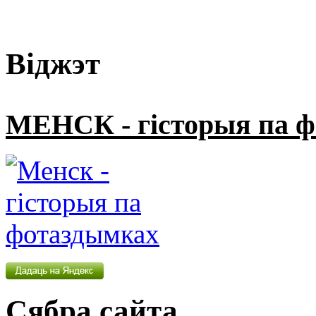
Віджэт
МЕНСК - гісторыя па 
Сябра сайта