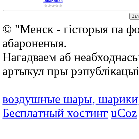
Замкавая
© "Менск - гісторыя па ф
абароненыя.
Нагадваем аб неабходнась
артыкул пры рэпублікацыі
воздушные шары, шарики
Бесплатный хостинг
uCoz