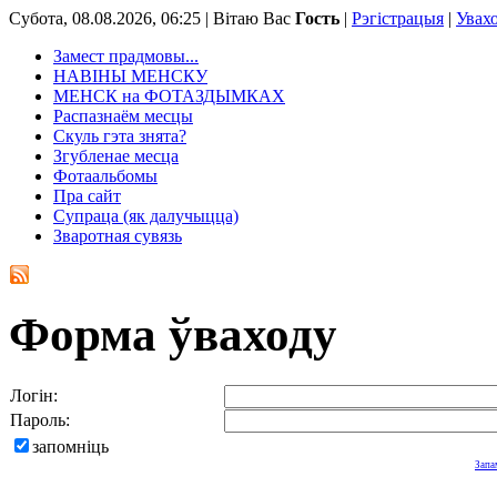
Субота, 08.08.2026, 06:25 |
Вітаю Вас
Гость
|
Рэгістрацыя
|
Увах
Замест прадмовы...
НАВІНЫ МЕНСКУ
МЕНСК на ФОТАЗДЫМКАХ
Распазнаём месцы
Скуль гэта знята?
Згубленае месца
Фотаальбомы
Пра сайт
Супраца (як далучыцца)
Зваротная сувязь
Форма ўваходу
Логін:
Пароль:
запомніць
Запа