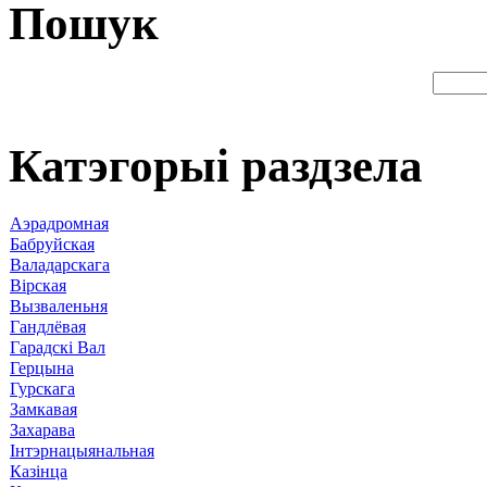
Пошук
Катэгорыі раздзела
Аэрадромная
Бабруйская
Валадарскага
Вірская
Вызваленьня
Гандлёвая
Гарадскі Вал
Герцына
Гурскага
Замкавая
Захарава
Інтэрнацыянальная
Казінца