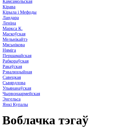
Камсамольская
Кірава
Кірыла і Мефоды
Ландара
Леніна
Маркса К.
Маскоўская
Мельнікайтэ
Мясьнікова
Няміга
Першамайская
Рабкораўская
Ракаўская
Рэвалюцыйная
Савецкая
Сьвярдлова
Ульянанаўская
Чырвонаармейская
Энгельса
Янкі Купалы
Воблачка тэгаў