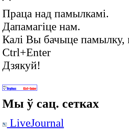
Праца над памылкамі.
Дапамагіце нам.
Калі Вы бачыце памылку, в
Ctrl+Enter
Дзякуй!
Мы ў сац. сетках
LiveJournal