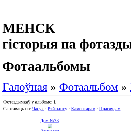
МЕНСК
гісторыя па фотазд
Фотаальбомы
Галоўная
»
Фотаальбом
»
Фотаздымкаў у альбоме
:
1
Сартаваць па
:
Часу
·
Рэйтынгу
·
Каментарам
·
Праглядам
Дом №33