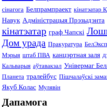
Белпрампраект
сінагога
кінатэатар 
Навук
Адміністрацыя Прэзыдэнта
кінатэатар
Лош
граф Чапскі
Дом урада
Пракуратура
БелЭксп
канцэртная заля
д
Мэрыя
штаб ПВА
Універмаг Бел
Кальварыя
аўтавакзал
тралейбус
Планета
Пішчалаўскі зама
Якуб Колас
Мулявін
Дапамога