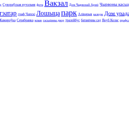
Вакзал
Чырвоны касьц
Сувораўская вучэльня
р
фота
Дом Чырвонай Арміі
парк
тэатар
Лошыца
Дом урад
граф Чапскі
Аліварыя
каледж
Камароўка
Серабранка
тралейбус
батанічны сад
Якуб Колас
млын
гасьцінны двор
прафс