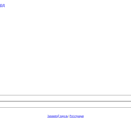
ход
Запамятаў пароль
|
Рэгістрацыя