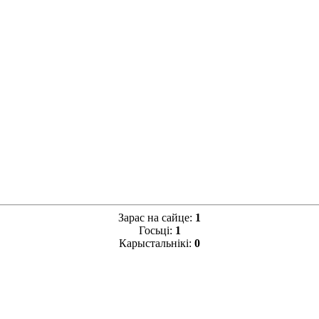
Зарас на сайце:
1
Госьці:
1
Карыстальнікі:
0