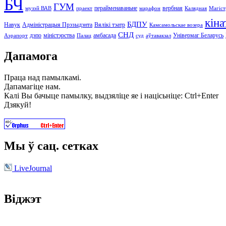
БЧ
ГУМ
перайменаваньне
вербная
музэй ВАВ
праект
марафон
Калядная
Магіст
кіна
БДПУ
Навук
Адміністрацыя Прэзыдэнта
Вялікі тэатр
Камсамольскае возера
СНД
дэпо
міністэрства
амбасада
Універмаг Беларусь
Аэрапорт
Палац
суд
аўтавакзал
Дапамога
Праца над памылкамі.
Дапамагіце нам.
Калі Вы бачыце памылку, выдзяліце яе і націсьніце: Ctrl+Enter
Дзякуй!
Мы ў сац. сетках
LiveJournal
Віджэт