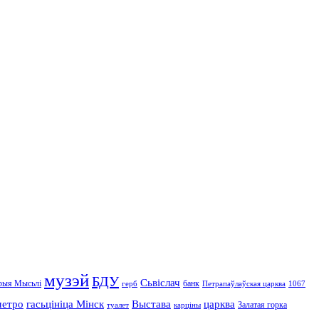
музэй
БДУ
Сьвіслач
рыя Мысьлі
банк
герб
Петрапаўлаўская царква
1067
метро
гасьцініца Мінск
Выстава
царква
Залатая горка
туалет
карціны