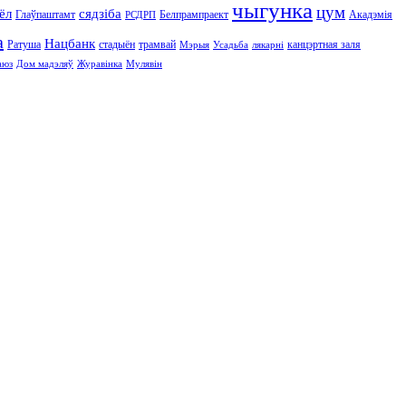
чыгунка
цум
ёл
сядзіба
Глаўпаштамт
Белпрампраект
Акадэмія
РСДРП
а
Нацбанк
Ратуша
стадыён
трамвай
канцэртная заля
Мэрыя
Усадьба
лякарні
аюз
Дом мадэляў
Журавінка
Мулявін