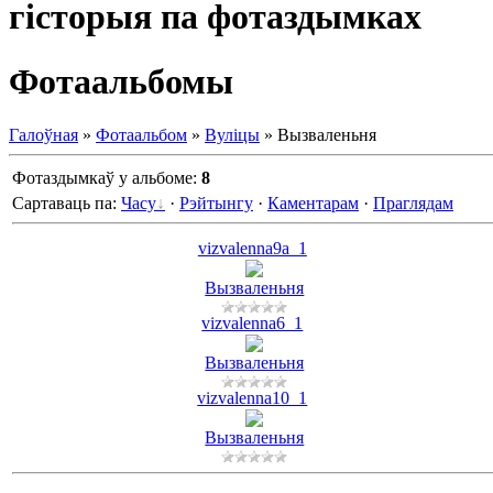
гісторыя па фотаздымках
Фотаальбомы
Галоўная
»
Фотаальбом
»
Вуліцы
» Вызваленьня
Фотаздымкаў у альбоме
:
8
Сартаваць па
:
Часу
·
Рэйтынгу
·
Каментарам
·
Праглядам
vizvalenna9a_1
Вызваленьня
vizvalenna6_1
Вызваленьня
vizvalenna10_1
Вызваленьня