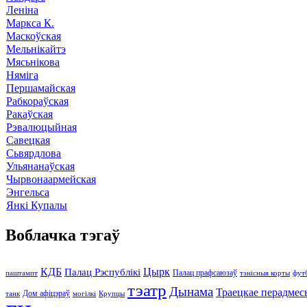
Леніна
Маркса К.
Маскоўская
Мельнікайтэ
Мясьнікова
Няміга
Першамайская
Рабкораўская
Ракаўская
Рэвалюцыйная
Савецкая
Сьвярдлова
Ульянанаўская
Чырвонаармейская
Энгельса
Янкі Купалы
Воблачка тэгаў
КДБ
Цырк
Палац Рэспублікі
Палац прафсаюзаў
паштампт
тэнісныя корты
фут
тэатр
Дынама
Траецкае перадмес
Дом афіцэраў
танк
могілкі
Крупцы