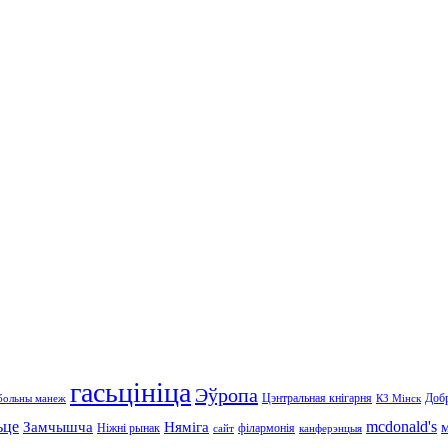
гасьцініца
Эўропа
Цэнтральная кнігарня
Доб
больны манеж
КЗ Мінск
ьце
mcdonald's
Замчышча
Няміга
Ніжні рынак
філармонія
сайт
канферэнцыя