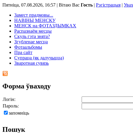
Пятніца, 07.08.2026, 16:57 |
Вітаю Вас
Гость
|
Рэгістрацыя
|
Ува
Замест прадмовы...
НАВІНЫ МЕНСКУ
МЕНСК на ФОТАЗДЫМКАХ
Распазнаём месцы
Скуль гэта знята?
Згубленае месца
Фотаальбомы
Пра сайт
Супраца (як далучыцца)
Зваротная сувязь
Форма ўваходу
Логін:
Пароль:
запомніць
Пошук