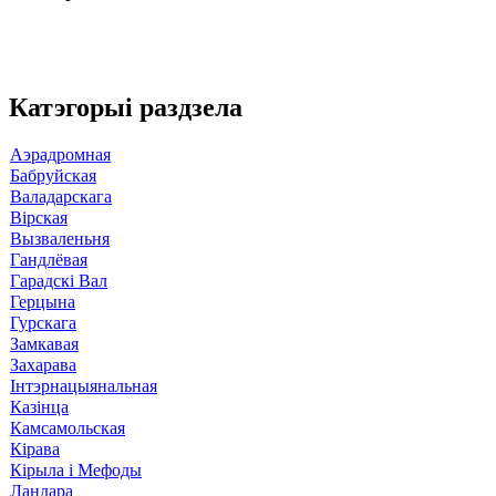
Катэгорыі раздзела
Аэрадромная
Бабруйская
Валадарскага
Вірская
Вызваленьня
Гандлёвая
Гарадскі Вал
Герцына
Гурскага
Замкавая
Захарава
Інтэрнацыянальная
Казінца
Камсамольская
Кірава
Кірыла і Мефоды
Ландара