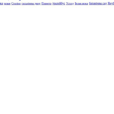
нка
тралейбус
батанічны сад
Якуб
млын
Сталіца
гасьцінны двор
Планета
Усход
Белая вежа