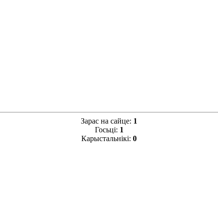
Зарас на сайце:
1
Госьці:
1
Карыстальнікі:
0