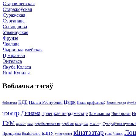
Старавіленская
Старажоўская
Суражская
Сурганава
Сьвярдлова
Ульянаўская
Фрунзе
Чкалава
Чырвонаармейская
Ціміразева
Энгельса
Якуба Коласа
Янкі Купалы
Воблачка тэгаў
КДБ
Цырк
Палац Рэспублікі
Палац прафсаюзаў
бібліятэка
Верхні горад
футбо
тэатр
Дынама
Траецкае перадмесьце
Замчышча
Н
Ніжні рынак
ГУМ
перайменаваньне
вербная
Сувораўская вучэльн
праект
знос
Калядная
Магістр
кінатэатар
Ло
БДПУ
Прэзыдэнта
Вялікі тэатр
граф Чапскі
університет