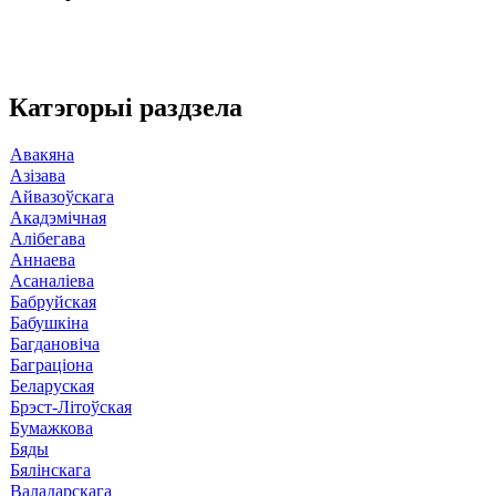
Катэгорыі раздзела
Авакяна
Азізава
Айвазоўскага
Акадэмічная
Алібегава
Аннаева
Асаналіева
Бабруйская
Бабушкіна
Багдановіча
Баграціона
Беларуская
Брэст-Літоўская
Бумажкова
Бяды
Бялінскага
Валадарскага