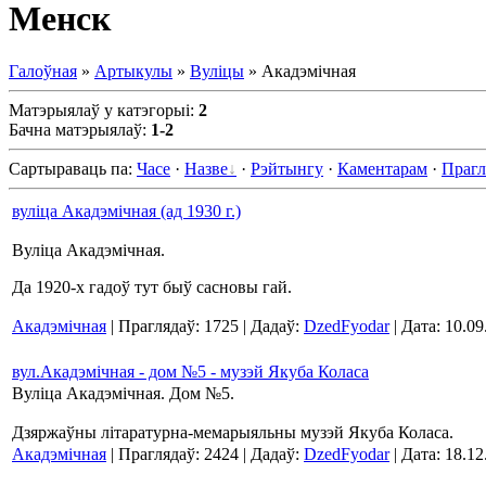
Менск
Галоўная
»
Артыкулы
»
Вуліцы
» Акадэмічная
Матэрыялаў у катэгорыі
:
2
Бачна матэрыялаў
:
1-2
Сартыраваць па
:
Часе
·
Назве
·
Рэйтынгу
·
Каментарам
·
Прагл
вуліца Акадэмічная (ад 1930 г.)
Вуліца Акадэмічная.
Да 1920-х гадоў тут быў сасновы гай.
Акадэмічная
| Праглядаў: 1725 | Дадаў:
DzedFyodar
| Дата:
10.09
вул.Акадэмічная - дом №5 - музэй Якуба Коласа
Вуліца Акадэмічная. Дом №5.
Дзяржаўны літаратурна-мемарыяльны музэй Якуба Коласа.
Акадэмічная
| Праглядаў: 2424 | Дадаў:
DzedFyodar
| Дата:
18.12