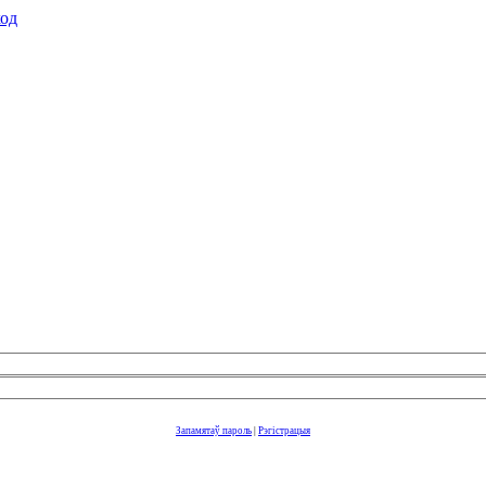
ход
Запамятаў пароль
|
Рэгістрацыя