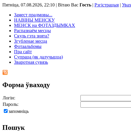
Пятніца, 07.08.2026, 22:10 |
Вітаю Вас
Гость
|
Рэгістрацыя
|
Ува
Замест прадмовы...
НАВІНЫ МЕНСКУ
МЕНСК на ФОТАЗДЫМКАХ
Распазнаём месцы
Скуль гэта знята?
Згубленае месца
Фотаальбомы
Пра сайт
Супраца (як далучыцца)
Зваротная сувязь
Форма ўваходу
Логін:
Пароль:
запомніць
Пошук