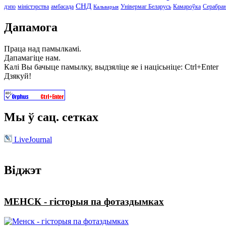
СНД
дэпо
міністэрства
амбасада
Універмаг Беларусь
Камароўка
Серабра
Кальварыя
Дапамога
Праца над памылкамі.
Дапамагіце нам.
Калі Вы бачыце памылку, выдзяліце яе і націсьніце: Ctrl+Enter
Дзякуй!
Мы ў сац. сетках
LiveJournal
Віджэт
МЕНСК - гісторыя па фотаздымках