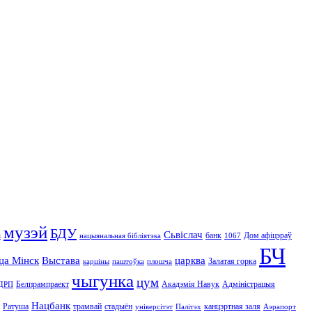
музэй
БДУ
Сьвіслач
і
банк
Дом афіцэраў
нацыянальная бібліятэка
1067
БЧ
іца Мінск
Выстава
царква
Залатая горка
карціны
паштоўка
плошча
чыгунка
цум
Белпрампраект
Акадэмія Навук
Адміністрацыя
ДРП
Нацбанк
Ратуша
трамвай
стадыён
канцэртная заля
універсітэт
Палітэх
Аэрапорт