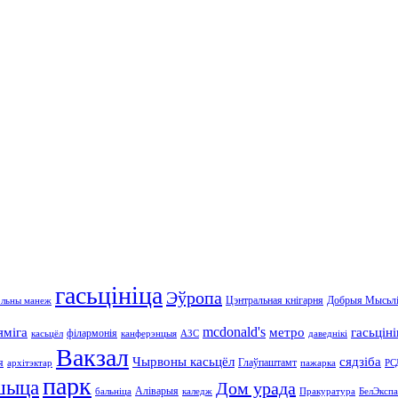
гасьцініца
Эўропа
Цэнтральная кнігарня
Добрыя Мысьл
льны манеж
mcdonald's
яміга
метро
гасьцін
філармонія
касьцёл
канферэнцыя
АЗС
даведнікі
Вакзал
Чырвоны касьцёл
сядзіба
я
Глаўпаштамт
архітэктар
пажарка
РС
парк
шыца
Дом урада
Аліварыя
бальніца
каледж
Пракуратура
БелЭкспа