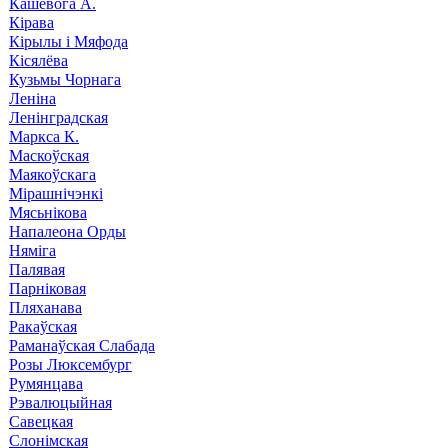
Кашевога А.
Кірава
Кірылы і Мяфода
Кісялёва
Кузьмы Чорнага
Леніна
Ленінградская
Маркса К.
Маскоўская
Маякоўскага
Мірашнічэнкі
Мясьнікова
Напалеона Орды
Няміга
Палявая
Парніковая
Пляханава
Ракаўская
Раманаўская Слабада
Розы Люксембург
Румянцава
Рэвалюцыйная
Савецкая
Слонімская