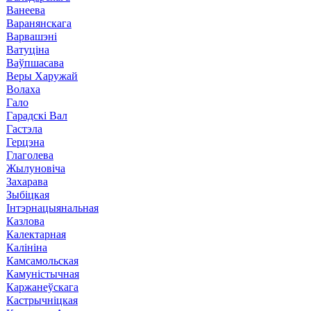
Ванеева
Варанянскага
Варвашэні
Ватуціна
Ваўпшасава
Веры Харужай
Волаха
Гало
Гарадскі Вал
Гастэла
Герцэна
Глаголева
Жылуновіча
Захарава
Зыбіцкая
Інтэрнацыянальная
Казлова
Калектарная
Калініна
Камсамольская
Камуністычная
Каржанеўскага
Кастрычніцкая