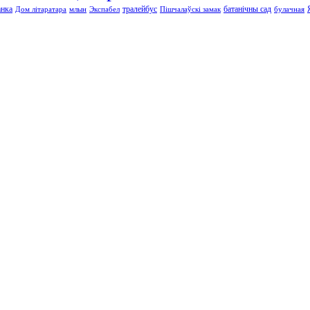
анка
тралейбус
батанічны сад
Дом літаратара
млын
Экспабел
Пішчалаўскі замак
булачная