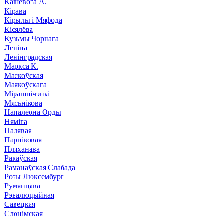
Кашевога А.
Кірава
Кірылы і Мяфода
Кісялёва
Кузьмы Чорнага
Леніна
Ленінградская
Маркса К.
Маскоўская
Маякоўскага
Мірашнічэнкі
Мясьнікова
Напалеона Орды
Няміга
Палявая
Парніковая
Пляханава
Ракаўская
Раманаўская Слабада
Розы Люксембург
Румянцава
Рэвалюцыйная
Савецкая
Слонімская