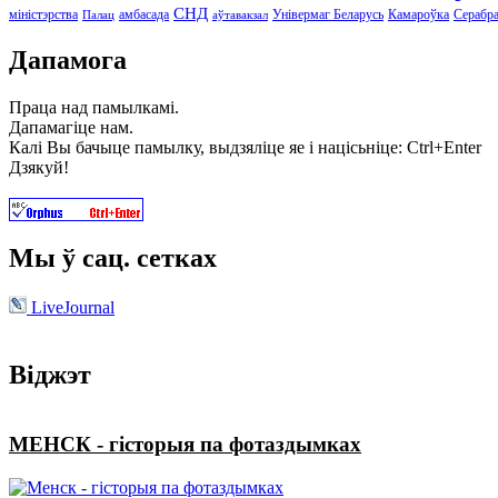
СНД
міністэрства
амбасада
Універмаг Беларусь
Камароўка
Серабр
Палац
аўтавакзал
Дапамога
Праца над памылкамі.
Дапамагіце нам.
Калі Вы бачыце памылку, выдзяліце яе і націсьніце: Ctrl+Enter
Дзякуй!
Мы ў сац. сетках
LiveJournal
Віджэт
МЕНСК - гісторыя па фотаздымках