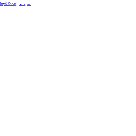
Якуб Колас
рэстаран