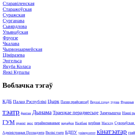
Старавіленская
Старажоўская
Суражская
Сурганава
Сьвярдлова
Ульянаўская
Фрунзе
Чкалава
Чырвонаармейская
Ціміразева
Энгельса
Якуба Коласа
Янкі Купалы
Воблачка тэгаў
КДБ
Цырк
Палац Рэспублікі
Палац прафсаюзаў
Верхні горад
турма
Францыя
тэатр
Дынама
Траецкае перадмесьце
Замчышча
Ніжні р
фантан
ГУМ
перайменаваньне
вербная
Сувораўская
праект
знос
марафон
Налібакі
Магістр
кінатэатар
БДПУ
Адміністрацыя Прэзыдэнта
Вялікі тэатр
граф
університет