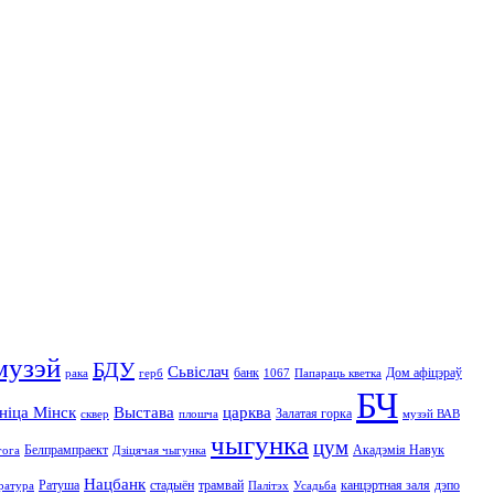
музэй
БДУ
Сьвіслач
банк
Дом афіцэраў
рака
герб
1067
Папараць кветка
БЧ
ініца Мінск
Выстава
царква
Залатая горка
сквер
плошча
музэй ВАВ
чыгунка
цум
Белпрампраект
Акадэмія Навук
гога
Дзіцячая чыгунка
Нацбанк
Ратуша
стадыён
трамвай
канцэртная заля
дэпо
ратура
Палітэх
Усадьба