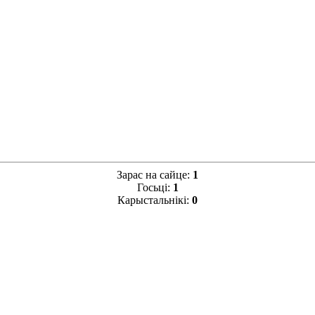
Зарас на сайце:
1
Госьці:
1
Карыстальнікі:
0