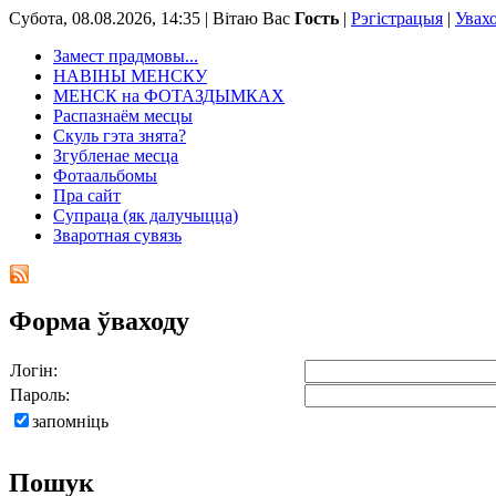
Субота, 08.08.2026, 14:35 |
Вітаю Вас
Гость
|
Рэгістрацыя
|
Увах
Замест прадмовы...
НАВІНЫ МЕНСКУ
МЕНСК на ФОТАЗДЫМКАХ
Распазнаём месцы
Скуль гэта знята?
Згубленае месца
Фотаальбомы
Пра сайт
Супраца (як далучыцца)
Зваротная сувязь
Форма ўваходу
Логін:
Пароль:
запомніць
Пошук