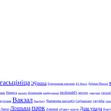
гасьцініца
Эўропа
Цэнтральная кнігарня
Добрыя Мысьлі
КЗ Мінск
mcdonald's
Няміга
метро
гасьц
ынак
філармонія
касьцёл
канферэнцыя
даведнікі
Вакзал
Чырвоны касьцёл
сядзіба
 вучэльня
Глаўпаштамт
Лангбард
сіна
парк
Лошыца
Дом урада
 Чапскі
Аліварыя
піўзавод
каледж
Праку