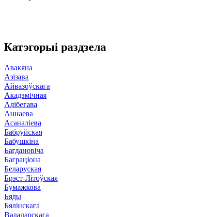
Катэгорыі раздзела
Авакяна
Азізава
Айвазоўскага
Акадэмічная
Алібегава
Аннаева
Асаналіева
Бабруйская
Бабушкіна
Багдановіча
Баграціона
Беларуская
Брэст-Літоўская
Бумажкова
Бяды
Бялінскага
Валадарскага