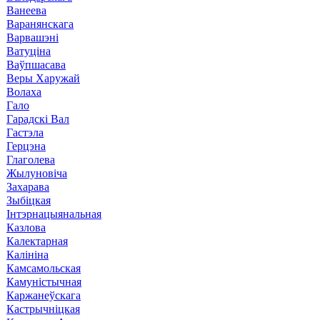
Ванеева
Варанянскага
Варвашэні
Ватуціна
Ваўпшасава
Веры Харужай
Волаха
Гало
Гарадскі Вал
Гастэла
Герцэна
Глаголева
Жылуновіча
Захарава
Зыбіцкая
Інтэрнацыянальная
Казлова
Калектарная
Калініна
Камсамольская
Камуністычная
Каржанеўскага
Кастрычніцкая