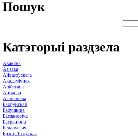
Пошук
Катэгорыі раздзела
Авакяна
Азізава
Айвазоўскага
Акадэмічная
Алібегава
Аннаева
Асаналіева
Бабруйская
Бабушкіна
Багдановіча
Баграціона
Беларуская
Брэст-Літоўская