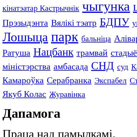
чыгунка
кінатэатар Кастрычнік
БДПУ
Прэзыдэнта
Вялікі тэатр
у
парк
Лошыца
Аліва
бальніца
Нацбанк
Ратуша
трамвай
стады
СНД
міністэрства
амбасада
суд
К
Камароўка
Серабранка
Экспабел
С
Якуб Колас
Журавінка
Дапамога
Праца над памылкамі.