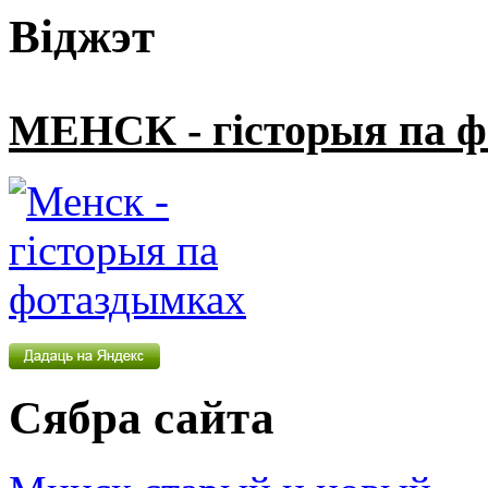
Віджэт
МЕНСК - гісторыя па 
Сябра сайта