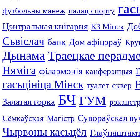
гас
футбольны манеж
палац спорту
Цэнтральная кнігарня
До
КЗ Мінск
Сьвіслач
банк
Дом афіцэраў
Кру
Дынама
Траецкае перадм
Няміга
філармонія
канферэнцыя
гасьцініца Мінск
туалет
сквер
БЧ
ГУМ
Залатая горка
рэканст
Сувораўская ву
Сёмкаўская
Магістр
Чырвоны касьцёл
Глаўпаштам