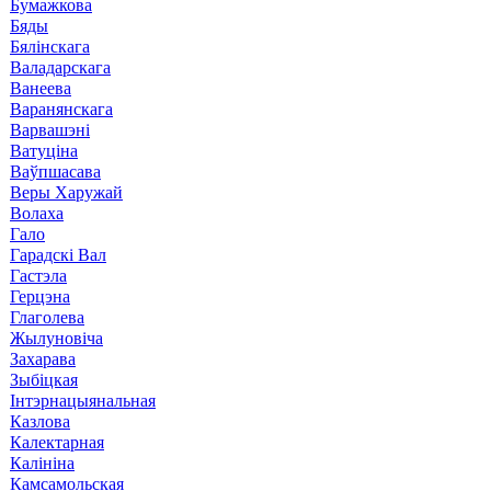
Бумажкова
Бяды
Бялінскага
Валадарскага
Ванеева
Варанянскага
Варвашэні
Ватуціна
Ваўпшасава
Веры Харужай
Волаха
Гало
Гарадскі Вал
Гастэла
Герцэна
Глаголева
Жылуновіча
Захарава
Зыбіцкая
Інтэрнацыянальная
Казлова
Калектарная
Калініна
Камсамольская