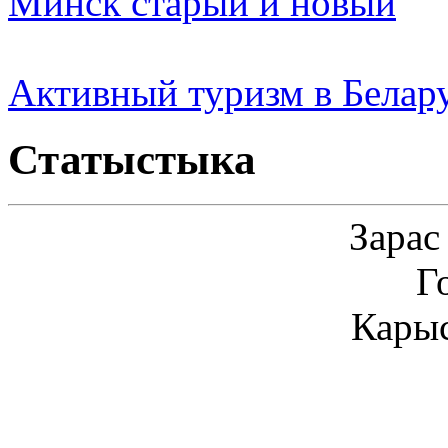
Минск старый и новый
Активный туризм в Белар
Статыстыка
Зарас
Г
Карыс