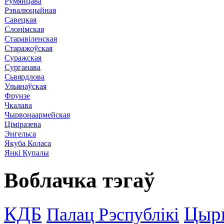
Румянцава
Рэвалюцыйная
Савецкая
Слонімская
Старавіленская
Старажоўская
Суражская
Сурганава
Сьвярдлова
Ульянаўская
Фрунзе
Чкалава
Чырвонаармейская
Ціміразева
Энгельса
Якуба Коласа
Янкі Купалы
Воблачка тэгаў
КДБ
Цыр
Палац Рэспублікі