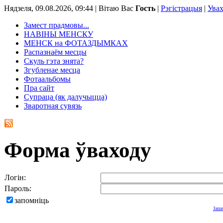
Нядзеля, 09.08.2026, 09:44 |
Вітаю Вас
Гость
|
Рэгістрацыя
|
Ува
Замест прадмовы...
НАВІНЫ МЕНСКУ
МЕНСК на ФОТАЗДЫМКАХ
Распазнаём месцы
Скуль гэта знята?
Згубленае месца
Фотаальбомы
Пра сайт
Супраца (як далучыцца)
Зваротная сувязь
Форма ўваходу
Логін:
Пароль:
запомніць
Запа