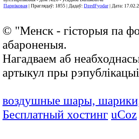
Парніковая
| Праглядаў: 1855 | Дадаў:
DzedFyodar
| Дата:
17.02.
© "Менск - гісторыя па ф
абароненыя.
Нагадваем аб неабходнась
артыкул пры рэпублікацыі
воздушные шары, шарики
Бесплатный хостинг
uCoz