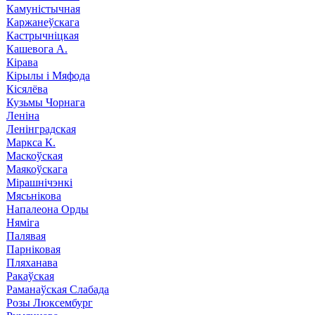
Камуністычная
Каржанеўскага
Кастрычніцкая
Кашевога А.
Кірава
Кірылы і Мяфода
Кісялёва
Кузьмы Чорнага
Леніна
Ленінградская
Маркса К.
Маскоўская
Маякоўскага
Мірашнічэнкі
Мясьнікова
Напалеона Орды
Няміга
Палявая
Парніковая
Пляханава
Ракаўская
Раманаўская Слабада
Розы Люксембург