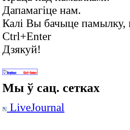
Дапамагіце нам.
Калі Вы бачыце памылку, в
Ctrl+Enter
Дзякуй!
Мы ў сац. сетках
LiveJournal