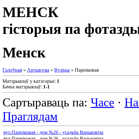
МЕНСК
гісторыя па фотазд
Менск
Галоўная
»
Артыкулы
»
Вуліцы
» Парніковая
Матэрыялаў у катэгорыі
:
1
Бачна матэрыялаў
:
1-1
Сартыраваць па
:
Часе
·
На
Праглядам
вул.Парніковая - дом №26 - усадьба Ваньковіча
вул.Парніковая - дом №26 - усадьба Ваньковіча