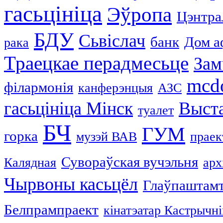
гасьцініца
Эўропа
Цэнтра
БДУ
Сьвіслач
банк
Дом а
рака
Траецкае перадмесьце
За
mcdo
філармонія
канферэнцыя
АЗС
гасьцініца Мінск
Выст
туалет
БЧ
ГУМ
горка
музэй ВАВ
праек
Сувораўская вучэльня
Калядная
арх
Чырвоны касьцёл
Глаўпаштам
Белпрампраект
кінатэатар Кастрычні