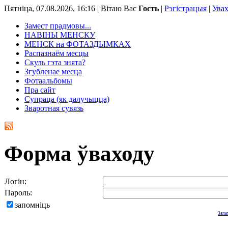
Пятніца, 07.08.2026, 16:16 |
Вітаю Вас
Гость
|
Рэгістрацыя
|
Ува
Замест прадмовы...
НАВІНЫ МЕНСКУ
МЕНСК на ФОТАЗДЫМКАХ
Распазнаём месцы
Скуль гэта знята?
Згубленае месца
Фотаальбомы
Пра сайт
Супраца (як далучыцца)
Зваротная сувязь
Форма ўваходу
Логін:
Пароль:
запомніць
Запа