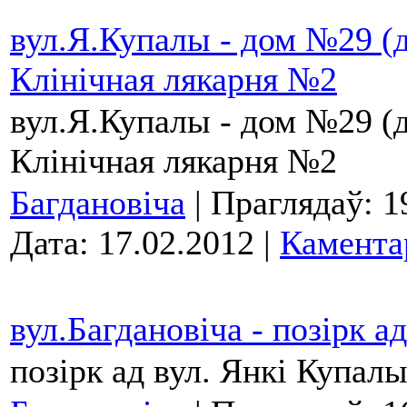
вул.Я.Купалы - дом №29 (да
Клінічная лякарня №2
вул.Я.Купалы - дом №29 (да
Клінічная лякарня №2
Багдановіча
| Праглядаў: 1
Дата:
17.02.2012
|
Камента
вул.Багдановіча - позірк а
позірк ад вул. Янкі Купал