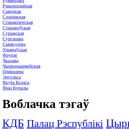
Румянцава
Рэвалюцыйная
Савецкая
Слонімская
Старавіленская
Старажоўская
Суражская
Сурганава
Сьвярдлова
Ульянаўская
Фрунзе
Чкалава
Чырвонаармейская
Ціміразева
Энгельса
Якуба Коласа
Янкі Купалы
Воблачка тэгаў
КДБ
Цыр
Палац Рэспублікі