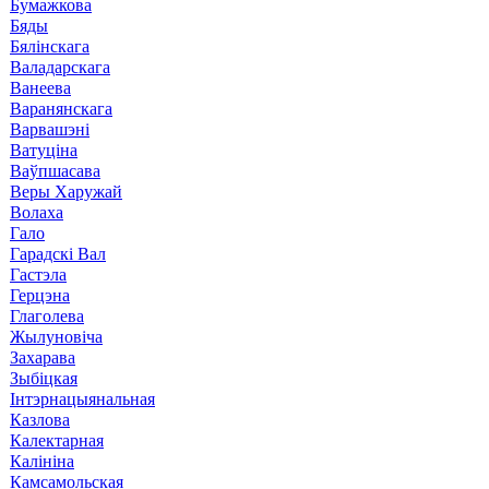
Бумажкова
Бяды
Бялінскага
Валадарскага
Ванеева
Варанянскага
Варвашэні
Ватуціна
Ваўпшасава
Веры Харужай
Волаха
Гало
Гарадскі Вал
Гастэла
Герцэна
Глаголева
Жылуновіча
Захарава
Зыбіцкая
Інтэрнацыянальная
Казлова
Калектарная
Калініна
Камсамольская