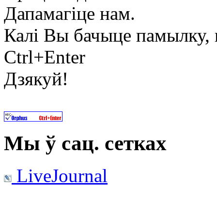
Дапамагіце нам.
Калі Вы бачыце памылку, в
Ctrl+Enter
Дзякуй!
Мы ў сац. сетках
LiveJournal