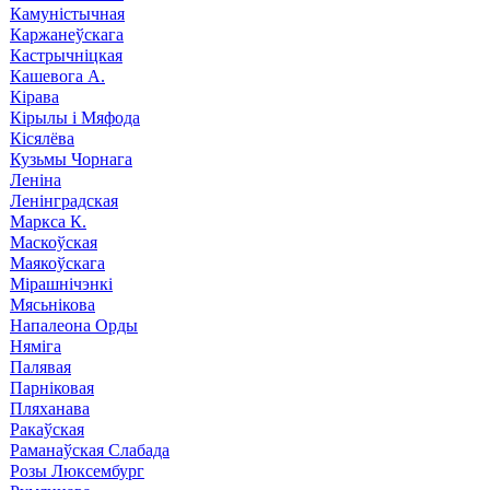
Камуністычная
Каржанеўскага
Кастрычніцкая
Кашевога А.
Кірава
Кірылы і Мяфода
Кісялёва
Кузьмы Чорнага
Леніна
Ленінградская
Маркса К.
Маскоўская
Маякоўскага
Мірашнічэнкі
Мясьнікова
Напалеона Орды
Няміга
Палявая
Парніковая
Пляханава
Ракаўская
Раманаўская Слабада
Розы Люксембург