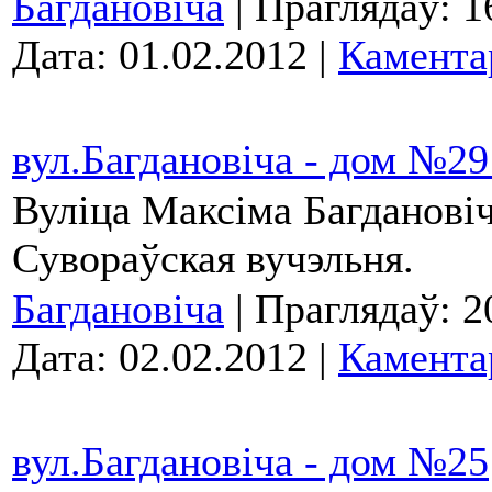
Багдановіча
| Праглядаў: 1
Дата:
01.02.2012
|
Камента
вул.Багдановіча - дом №29
Вуліца Максіма Багданові
Сувораўская вучэльня.
Багдановіча
| Праглядаў: 2
Дата:
02.02.2012
|
Камента
вул.Багдановіча - дом №25