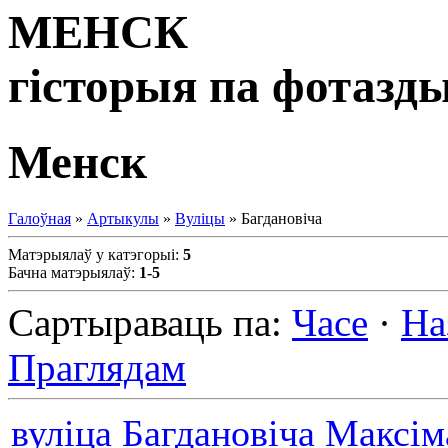
МЕНСК
гісторыя па фотазд
Менск
Галоўная
»
Артыкулы
»
Вуліцы
» Багдановіча
Матэрыялаў у катэгорыі
:
5
Бачна матэрыялаў
:
1-5
Сартыраваць па
:
Часе
·
На
Праглядам
вуліца Багдановіча Максіма