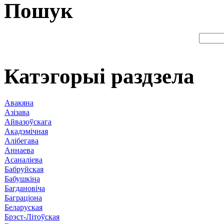
Пошук
Катэгорыі раздзела
Авакяна
Азізава
Айвазоўскага
Акадэмічная
Алібегава
Аннаева
Асаналіева
Бабруйская
Бабушкіна
Багдановіча
Баграціона
Беларуская
Брэст-Літоўская