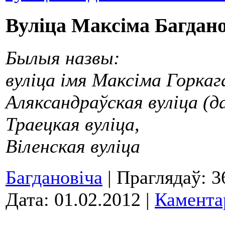
Вуліца Максіма Багданов
Былыя назвы:
вуліца імя Максіма Горкага
Аляксандраўская вуліца (да
Траецкая вуліца,
Віленская вуліца
Багдановіча
| Праглядаў: 3
Дата:
01.02.2012
|
Камента