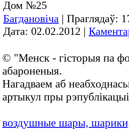
Дом №25
Багдановіча
| Праглядаў: 1
Дата:
02.02.2012
|
Камента
© "Менск - гісторыя па ф
абароненыя.
Нагадваем аб неабходнась
артыкул пры рэпублікацыі
воздушные шары, шарики