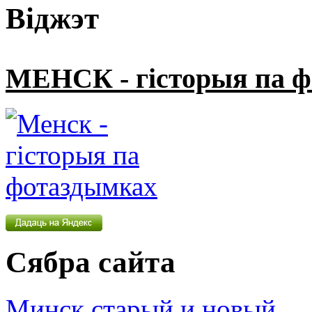
Віджэт
МЕНСК - гісторыя па 
Сябра сайта
Минск старый и новый