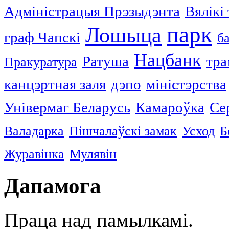
Адміністрацыя Прэзыдэнта
Вялікі
парк
Лошыца
граф Чапскі
б
Нацбанк
Ратуша
тра
Пракуратура
канцэртная заля
дэпо
міністэрства
Універмаг Беларусь
Камароўка
Се
Валадарка
Пішчалаўскі замак
Усход
Б
Журавінка
Мулявін
Дапамога
Праца над памылкамі.