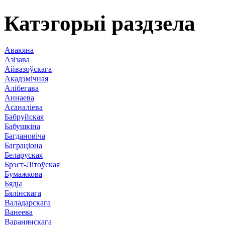
Катэгорыі раздзела
Авакяна
Азізава
Айвазоўскага
Акадэмічная
Алібегава
Аннаева
Асаналіева
Бабруйская
Бабушкіна
Багдановіча
Баграціона
Беларуская
Брэст-Літоўская
Бумажкова
Бяды
Бялінскага
Валадарскага
Ванеева
Варанянскага