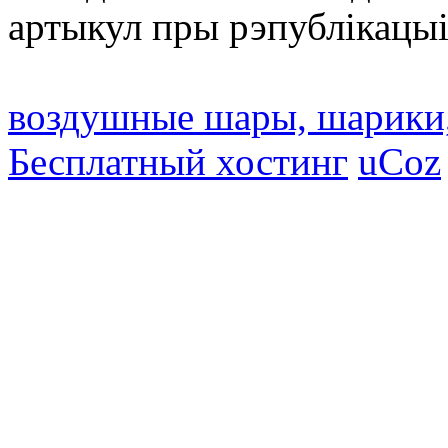
артыкул пры рэпублікацыі
воздушные шары, шарики
Бесплатный хостинг
uCoz