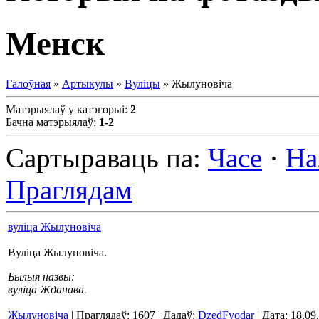
Менск
Галоўная
»
Артыкулы
»
Вуліцы
» Жылуновіча
Матэрыялаў у катэгорыі
:
2
Бачна матэрыялаў
:
1-2
Сартыраваць па
:
Часе
·
На
Праглядам
вуліца Жылуновіча
Вуліца Жылуновіча.
Былыя назвы:
вуліца Жданава.
Жылуновіча
| Праглядаў: 1607 | Дадаў:
DzedFyodar
| Дата:
18.09