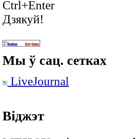
Ctrl+Enter
Дзякуй!
Мы ў сац. сетках
LiveJournal
Віджэт