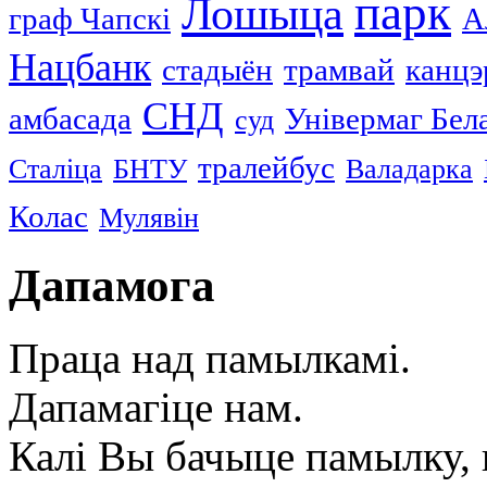
парк
Лошыца
граф Чапскі
А
Нацбанк
стадыён
трамвай
канцэ
СНД
амбасада
Універмаг Бел
суд
тралейбус
Сталіца
БНТУ
Валадарка
Колас
Мулявін
Дапамога
Праца над памылкамі.
Дапамагіце нам.
Калі Вы бачыце памылку, в