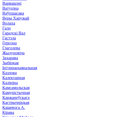
Варвашэні
Ватуціна
Ваўпшасава
Веры Харужай
Волаха
Гало
Гарадскі Вал
Гастэла
Герцэна
Глаголева
Жылуновіча
Захарава
Зыбіцкая
Інтэрнацыянальная
Казлова
Калектарная
Калініна
Камсамольская
Камуністычная
Каржанеўскага
Кастрычніцкая
Кашевога А.
Кірава