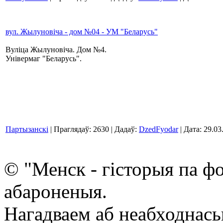
вул. Жылуновіча - дом №04 - УМ "Беларусь"
Вуліца Жылуновіча. Дом №4.
Універмаг "Беларусь".
Партызанскі
| Праглядаў: 2630 | Дадаў:
DzedFyodar
| Дата:
29.03
© "Менск - гісторыя па ф
абароненыя.
Нагадваем аб неабходнась