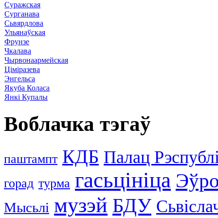
Суражская
Сурганава
Сьвярдлова
Ульянаўская
Фрунзе
Чкалава
Чырвонаармейская
Ціміразева
Энгельса
Якуба Коласа
Янкі Купалы
Воблачка тэгаў
КДБ
Палац Рэспублі
паштампт
гасьцініца
Эўро
горад
турма
музэй
БДУ
Сьвісла
Мысьлі