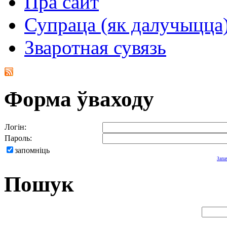
Пра сайт
Супраца (як далучыцца
Зваротная сувязь
Форма ўваходу
Логін:
Пароль:
запомніць
Запа
Пошук