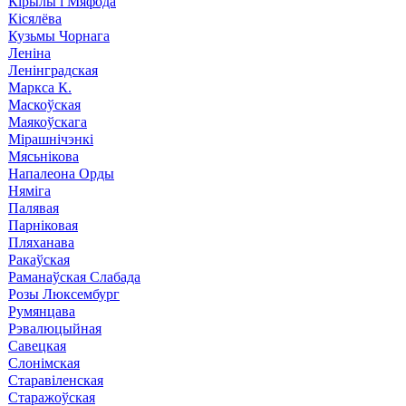
Кірылы і Мяфода
Кісялёва
Кузьмы Чорнага
Леніна
Ленінградская
Маркса К.
Маскоўская
Маякоўскага
Мірашнічэнкі
Мясьнікова
Напалеона Орды
Няміга
Палявая
Парніковая
Пляханава
Ракаўская
Раманаўская Слабада
Розы Люксембург
Румянцава
Рэвалюцыйная
Савецкая
Слонімская
Старавіленская
Старажоўская