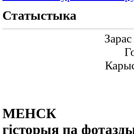
Статыстыка
Зарас
Г
Карыс
МЕНСК
гісторыя па фотазд