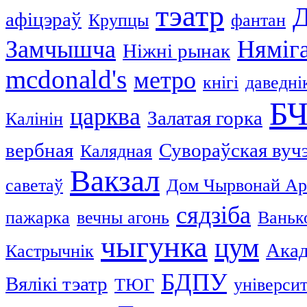
тэатр
афіцэраў
Крупцы
фантан
Замчышча
Няміг
Ніжні рынак
mcdonald's
метро
кнігі
даведні
Б
царква
Залатая горка
Калінін
вербная
Сувораўская вуч
Калядная
Вакзал
саветаў
Дом Чырвонай Ар
сядзіба
пажарка
вечны агонь
Ваньк
чыгунка
цум
Акад
Кастрычнік
БДПУ
Вялікі тэатр
ТЮГ
універси