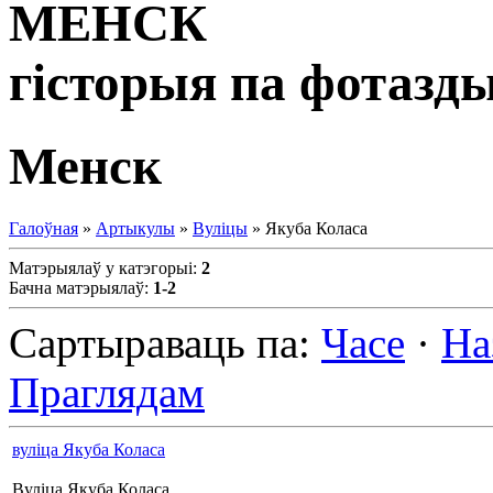
МЕНСК
гісторыя па фотазд
Менск
Галоўная
»
Артыкулы
»
Вуліцы
» Якуба Коласа
Матэрыялаў у катэгорыі
:
2
Бачна матэрыялаў
:
1-2
Сартыраваць па
:
Часе
·
На
Праглядам
вуліца Якуба Коласа
Вуліца Якуба Коласа.