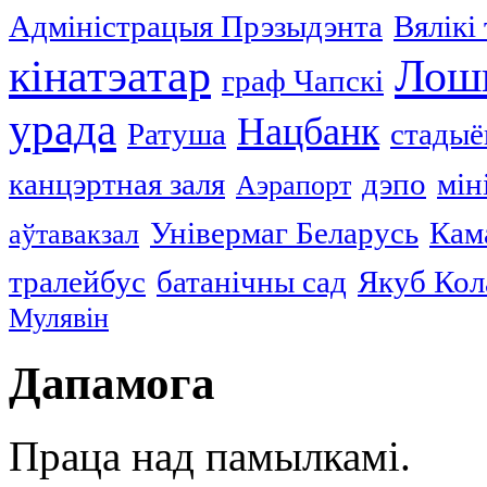
Адміністрацыя Прэзыдэнта
Вялікі
кінатэатар
Лош
граф Чапскі
урада
Нацбанк
Ратуша
стадыё
канцэртная заля
дэпо
мін
Аэрапорт
Універмаг Беларусь
Кам
аўтавакзал
тралейбус
батанічны сад
Якуб Кол
Мулявін
Дапамога
Праца над памылкамі.