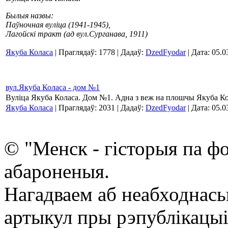
Былыя назвы:
Паўночная вуліца (1941-1945),
Лагойскі тракт (ад вул.Сурганава, 1911)
Якуба Коласа
| Праглядаў: 1778 | Дадаў:
DzedFyodar
| Дата:
05.0
вул.Якуба Коласа - дом №1
Вуліца Якуба Коласа. Дом №1. Адна з веж на плошчы Якуба Ко
Якуба Коласа
| Праглядаў: 2031 | Дадаў:
DzedFyodar
| Дата:
05.0
© "Менск - гісторыя па ф
абароненыя.
Нагадваем аб неабходнась
артыкул пры рэпублікацыі