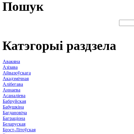
Пошук
Катэгорыі раздзела
Авакяна
Азізава
Айвазоўскага
Акадэмічная
Алібегава
Аннаева
Асаналіева
Бабруйская
Бабушкіна
Багдановіча
Баграціона
Беларуская
Брэст-Літоўская