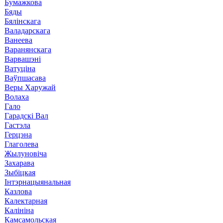
Бумажкова
Бяды
Бялінскага
Валадарскага
Ванеева
Варанянскага
Варвашэні
Ватуціна
Ваўпшасава
Веры Харужай
Волаха
Гало
Гарадскі Вал
Гастэла
Герцэна
Глаголева
Жылуновіча
Захарава
Зыбіцкая
Інтэрнацыянальная
Казлова
Калектарная
Калініна
Камсамольская