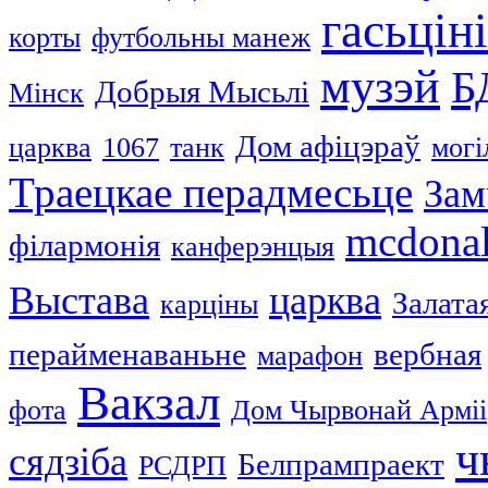
гасьцін
корты
футбольны манеж
музэй
Б
Добрыя Мысьлі
Мінск
Дом афіцэраў
царква
1067
танк
могі
Траецкае перадмесьце
За
mcdonal
філармонія
канферэнцыя
Выстава
царква
Залата
карціны
перайменаваньне
вербная
марафон
Вакзал
фота
Дом Чырвонай Арміі
ч
сядзіба
Белпрампраект
РСДРП