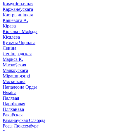
Камуністычная
Каржанеўскага
Кастрычніцкая
Кашевога А.
Кірава
Кірылы і Мяфода
Кісялёва
Кузьмы Чорнага
Леніна
Ленінградская
Маркса К.
Маскоўская
Маякоўскага
Мірашнічэнкі
Мясьнікова
Напалеона Орды
Няміга
Палявая
Парніковая
Пляханава
Ракаўская
Раманаўская Слабада
Розы Люксембург