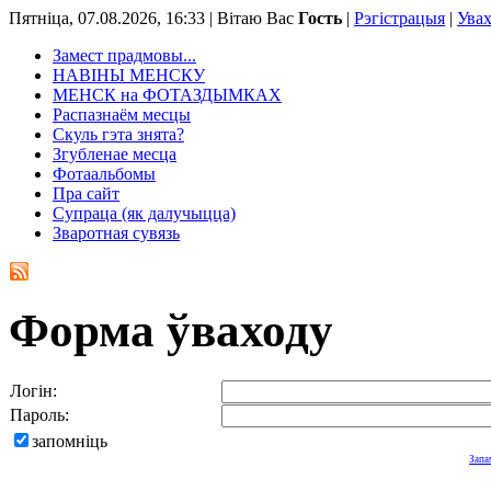
Пятніца, 07.08.2026, 16:33 |
Вітаю Вас
Гость
|
Рэгістрацыя
|
Ува
Замест прадмовы...
НАВІНЫ МЕНСКУ
МЕНСК на ФОТАЗДЫМКАХ
Распазнаём месцы
Скуль гэта знята?
Згубленае месца
Фотаальбомы
Пра сайт
Супраца (як далучыцца)
Зваротная сувязь
Форма ўваходу
Логін:
Пароль:
запомніць
Запа