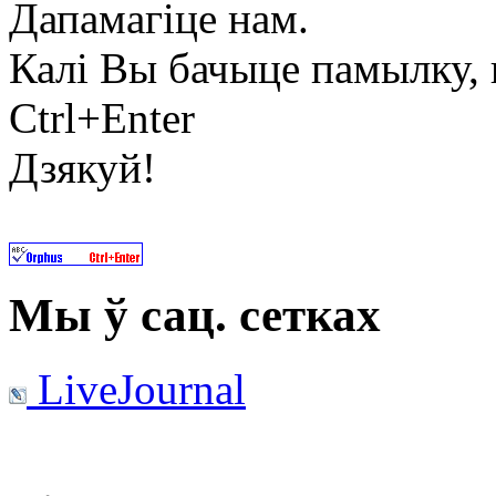
Дапамагіце нам.
Калі Вы бачыце памылку, в
Ctrl+Enter
Дзякуй!
Мы ў сац. сетках
LiveJournal