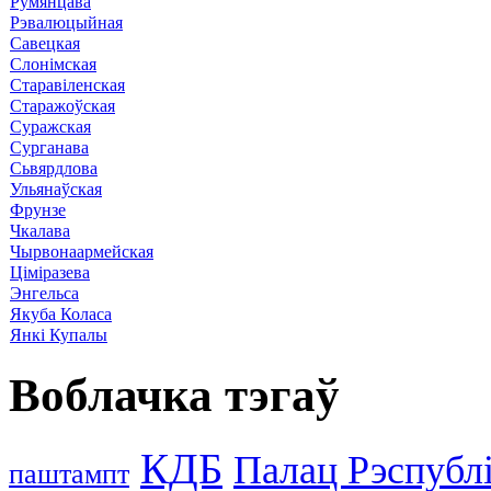
Румянцава
Рэвалюцыйная
Савецкая
Слонімская
Старавіленская
Старажоўская
Суражская
Сурганава
Сьвярдлова
Ульянаўская
Фрунзе
Чкалава
Чырвонаармейская
Ціміразева
Энгельса
Якуба Коласа
Янкі Купалы
Воблачка тэгаў
КДБ
Палац Рэспублі
паштампт