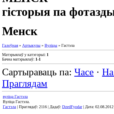
гісторыя па фотазд
Менск
Галоўная
»
Артыкулы
»
Вуліцы
» Гастэла
Матэрыялаў у катэгорыі
:
1
Бачна матэрыялаў
:
1-1
Сартыраваць па
:
Часе
·
На
Праглядам
вуліца Гастэла
Вуліца Гастэла.
Гастэла
| Праглядаў: 2116 | Дадаў:
DzedFyodar
| Дата:
02.08.2012