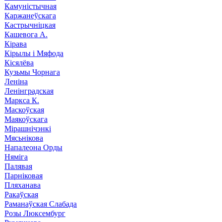
Камуністычная
Каржанеўскага
Кастрычніцкая
Кашевога А.
Кірава
Кірылы і Мяфода
Кісялёва
Кузьмы Чорнага
Леніна
Ленінградская
Маркса К.
Маскоўская
Маякоўскага
Мірашнічэнкі
Мясьнікова
Напалеона Орды
Няміга
Палявая
Парніковая
Пляханава
Ракаўская
Раманаўская Слабада
Розы Люксембург