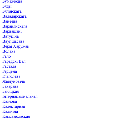
Бумажкова
Бяды
Бялінскага
Валадарскага
Ванеева
Варанянскага
Варвашэні
Ватуціна
Ваўпшасава
Веры Харужай
Волаха
Гало
Гарадскі Вал
Гастэла
Герцэна
Глаголева
Жылуновіча
Захарава
Зыбіцкая
Інтэрнацыянальная
Казлова
Калектарная
Калініна
Камсамольская