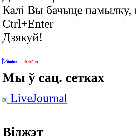
Калі Вы бачыце памылку, в
Ctrl+Enter
Дзякуй!
Мы ў сац. сетках
LiveJournal
Віджэт