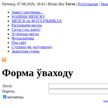
Пятніца, 07.08.2026, 18:43 |
Вітаю Вас
Гость
|
Рэгістрацыя
|
Ува
Замест прадмовы...
НАВІНЫ МЕНСКУ
МЕНСК на ФОТАЗДЫМКАХ
Распазнаём месцы
Скуль гэта знята?
Згубленае месца
Фотаальбомы
Пра сайт
Супраца (як далучыцца)
Зваротная сувязь
Форма ўваходу
Логін:
Пароль:
запомніць
Запа