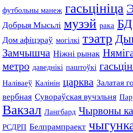
гасьцініца
Э
футбольны манеж
музэй
Б
Добрыя Мысьлі
рака
тэатр
Ды
Дом афіцэраў
могілкі
Замчышча
Няміг
Ніжні рынак
метро
гасьці
даведнікі
паштоўкі
царква
Залатая г
Наліваеў
Калінін
вербная
Сувораўская вучэльня
Пар
Вакзал
Чырвоны ка
Лангбард
чыгунк
Белпрампраект
РСДРП