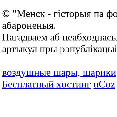
© "Менск - гісторыя па ф
абароненыя.
Нагадваем аб неабходнась
артыкул пры рэпублікацыі
воздушные шары, шарики
Бесплатный хостинг
uCoz