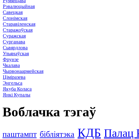
Румянцава
Рэвалюцыйная
Савецкая
Слонімская
Старавіленская
Старажоўская
Суражская
Сурганава
Сьвярдлова
Ульянаўская
Фрунзе
Чкалава
Чырвонаармейская
Ціміразева
Энгельса
Якуба Коласа
Янкі Купалы
Воблачка тэгаў
КДБ
Палац 
паштампт
бібліятэка