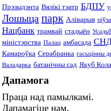
БДПУ
Прэзыдэнта
Вялікі тэатр
у
парк
Лошыца
Аліварыя
піўз
Нацбанк
трамвай
стадыён
Усадь
СН
міністэрства
амбасада
Палац
Камароўка
Серабранка
гасьцінны д
батанічны сад
Якуб Кол
Валадарка
Дапамога
Праца над памылкамі.
Дапамагіце нам.