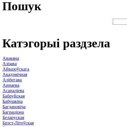
Пошук
Катэгорыі раздзела
Авакяна
Азізава
Айвазоўскага
Акадэмічная
Алібегава
Аннаева
Асаналіева
Бабруйская
Бабушкіна
Багдановіча
Баграціона
Беларуская
Брэст-Літоўская