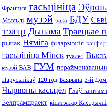
гасьцініца
Эўроп
Францыя
музэй
БДУ
Сьві
Мысьлі
рака
тэатр
Дынама
Траецкае 
Няміга
рынак
філармонія
канфер
гасьцініца Мінск
Выст
туалет
ГУМ
перайменаваньн
музэй ВАВ
Парусьнікаў
120 год
Баярына
3-й Дом
Чырвоны касьцёл
Глаўпаштам
Белпрампраект
кінатэатар Кастрычні