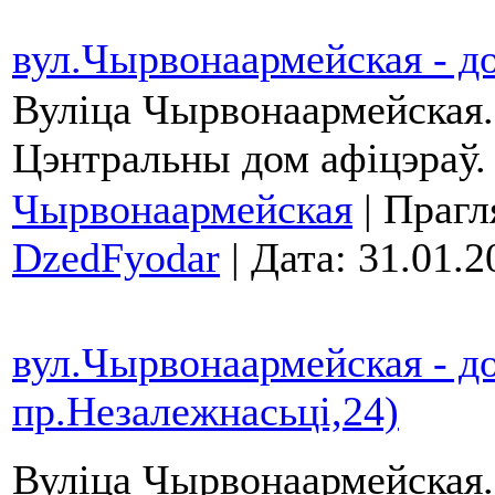
вул.Чырвонаармейская - д
Вуліца Чырвонаармейская
Цэнтральны дом афіцэраў.
Чырвонаармейская
| Прагл
DzedFyodar
| Дата:
31.01.2
вул.Чырвонаармейская - д
пр.Незалежнасьці,24)
Вуліца Чырвонаармейская.