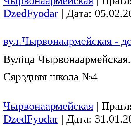
Чырвонаармейская
| Прагл
DzedFyodar
| Дата:
05.02.2
вул.Чырвонаармейская - 
Вуліца Чырвонаармейская
Сярэдняя школа №4
Чырвонаармейская
| Прагл
DzedFyodar
| Дата:
31.01.2