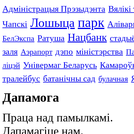
Адміністрацыя Прэзыдэнта
Вялікі
парк
Лошыца
Чапскі
Алівар
Нацбанк
Ратуша
стады
БелЭкспа
заля
дэпо
міністэрства
Аэрапорт
П
Універмаг Беларусь
Камароў
ліцэй
тралейбус
батанічны сад
булачная
Дапамога
Праца над памылкамі.
Дапамагіце нам.