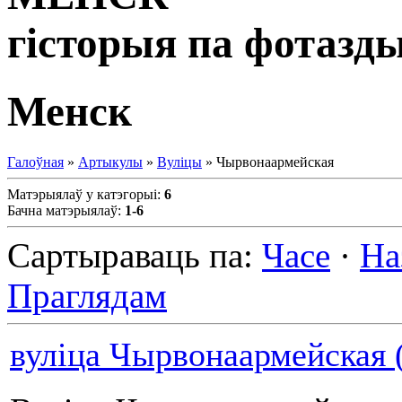
гісторыя па фотазд
Менск
Галоўная
»
Артыкулы
»
Вуліцы
» Чырвонаармейская
Матэрыялаў у катэгорыі
:
6
Бачна матэрыялаў
:
1-6
Сартыраваць па
:
Часе
·
На
Праглядам
вуліца Чырвонаармейская (