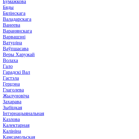
Бумажкова
Бяды
Бялінскага
Валадарскага
Ванеева
Варанянскага
Варвашэні
Ватуціна
Ваўпшасава
Веры Харужай
Волаха
Гало
Гарадскі Вал
Гастэла
Герцэна
Глаголева
Жылуновіча
Захарава
Зыбіцкая
Інтэрнацыянальная
Казлова
Калектарная
Калініна
Камсамольская