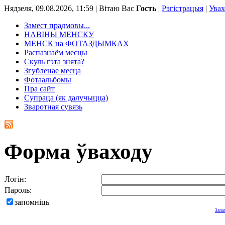
Нядзеля, 09.08.2026, 11:59 |
Вітаю Вас
Гость
|
Рэгістрацыя
|
Увах
Замест прадмовы...
НАВІНЫ МЕНСКУ
МЕНСК на ФОТАЗДЫМКАХ
Распазнаём месцы
Скуль гэта знята?
Згубленае месца
Фотаальбомы
Пра сайт
Супраца (як далучыцца)
Зваротная сувязь
Форма ўваходу
Логін:
Пароль:
запомніць
Запа