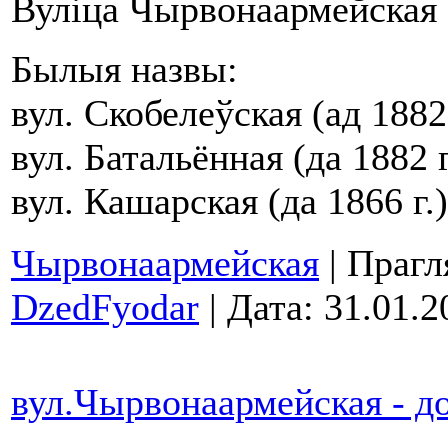
Вуліца Чырвонаармейская (
Былыя назвы:
вул. Скобелеўская (ад 1882 
вул. Батальённая (да 1882 г
вул. Кашарская (да 1866 г.)
Чырвонаармейская
| Прагл
DzedFyodar
| Дата:
31.01.2
вул.Чырвонаармейская - д