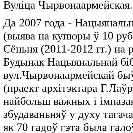
Вуліца Чырвонаармейская
Да 2007 года - Нацыянальн
(выява на купюры ў 10 руб.
Сёньня (2011-2012 гг.) на 
Будынак Нацыянальнай біб
вул.Чырвонаармейскай быў
(праект архітэктара Г.Лаўр
найбольш важных і імпаза
збудаваньняў у духу тагач
як 70 гадоў гэта была гало