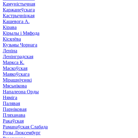
Камуністычная
Каржанеўскага
Кастрычніцкая
Кашевога А.
Кірава
Кірылы і Мяфода
Кісялёва
Кузьмы Чорнага
Леніна
Ленінградская
Маркса К.
Маскоўская
Маякоўскага
Мірашнічэнкі
Мясьнікова
Напалеона Орды
Няміга
Палявая
Парніковая
Пляханава
Ракаўская
Раманаўская Слабада
Розы Люксембург