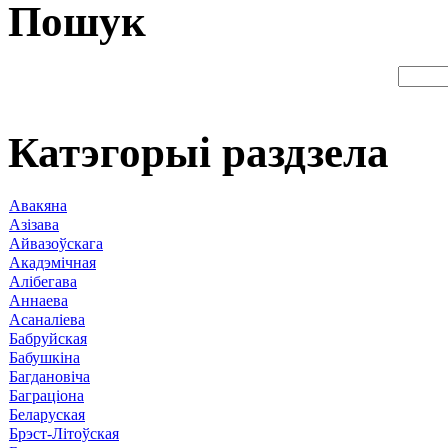
Пошук
Катэгорыі раздзела
Авакяна
Азізава
Айвазоўскага
Акадэмічная
Алібегава
Аннаева
Асаналіева
Бабруйская
Бабушкіна
Багдановіча
Баграціона
Беларуская
Брэст-Літоўская