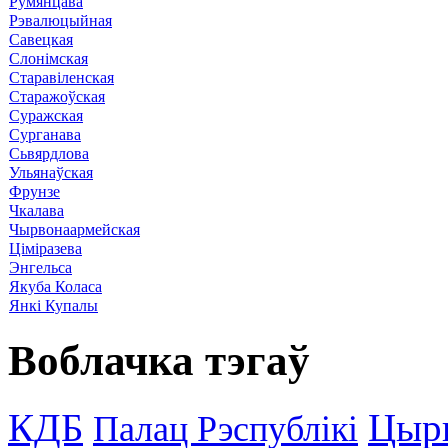
Румянцава
Рэвалюцыйная
Савецкая
Слонімская
Старавіленская
Старажоўская
Суражская
Сурганава
Сьвярдлова
Ульянаўская
Фрунзе
Чкалава
Чырвонаармейская
Ціміразева
Энгельса
Якуба Коласа
Янкі Купалы
Воблачка тэгаў
КДБ
Цыр
Палац Рэспублікі