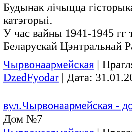
Будынак лічыцца гісторык
катэгорыі.
У час вайны 1941-1945 гг 
Беларускай Цэнтральнай Р
Чырвонаармейская
| Прагл
DzedFyodar
| Дата:
31.01.2
вул.Чырвонаармейская - 
Дом №7