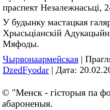
праспект Незалежнасьці, 2
У будынку мастацкая галяр
Хрысьціанскій Адукацыйн
Мяфоды.
Чырвонаармейская
| Прагл
DzedFyodar
| Дата:
20.02.2
© "Менск - гісторыя па ф
абароненыя.