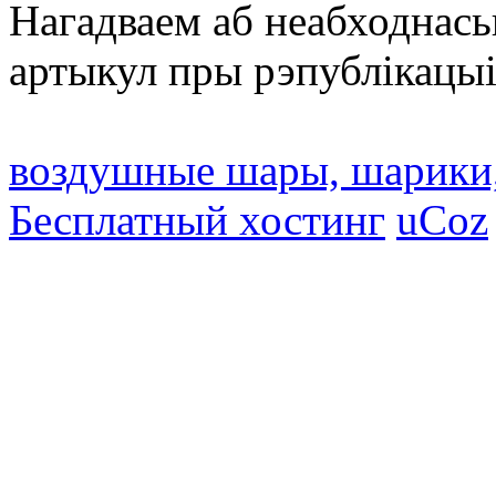
Нагадваем аб неабходнась
артыкул пры рэпублікацыі
воздушные шары, шарики
Бесплатный хостинг
uCoz