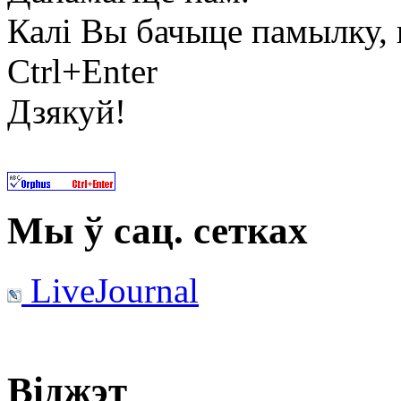
Калі Вы бачыце памылку, в
Ctrl+Enter
Дзякуй!
Мы ў сац. сетках
LiveJournal
Віджэт